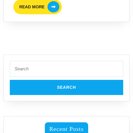
READ
Musik
READ MORE
MORE
Batak
Gondang
yang
Wajib
Anda
Tahu!
Search
for:
Recent Posts