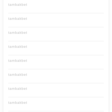
tambakbet
tambakbet
tambakbet
tambakbet
tambakbet
tambakbet
tambakbet
tambakbet