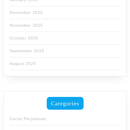
December 2025
November 2025
October 2025
September 2025
August 2025
Categories
Cerita Perjalanan