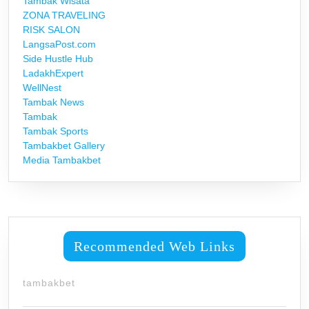
Tambak Wisata
ZONA TRAVELING
RISK SALON
LangsaPost.com
Side Hustle Hub
LadakhExpert
WellNest
Tambak News
Tambak
Tambak Sports
Tambakbet Gallery
Media Tambakbet
Recommended Web Links
tambakbet