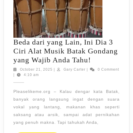
Beda dari yang Lain, Ini Dia 3
Ciri Alat Musik Batak Gondang
Beda
yang Wajib Anda Tahu!
dari
October
Gary
October 21, 2025
|
Gary Carter
|
0 Comment
21,
Carter
|
4:10 am
yang
2025
Lain,
Pleaselikeme.org – Kalau dengar kata Batak,
Ini
banyak orang langsung ingat dengan suara
Dia
vokal yang lantang, makanan khas seperti
3
saksang atau arsik, sampai adat pernikahan
Ciri
yang penuh makna. Tapi tahukah Anda,
Alat