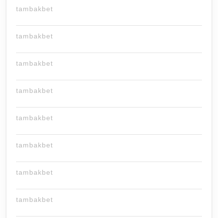
tambakbet
tambakbet
tambakbet
tambakbet
tambakbet
tambakbet
tambakbet
tambakbet