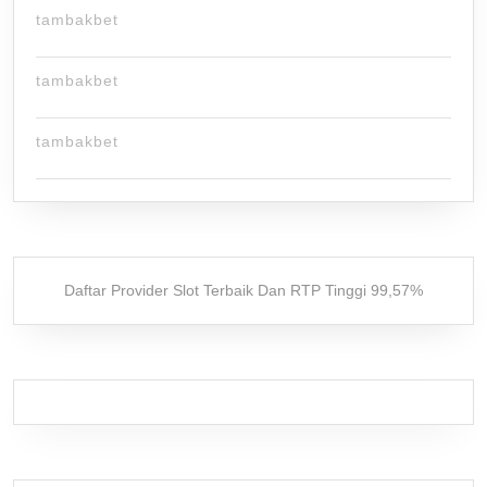
tambakbet
tambakbet
tambakbet
Daftar Provider Slot Terbaik Dan RTP Tinggi 99,57%