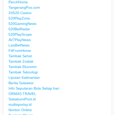
PerchHome
TangerangPos.com
XX520 Casino
520PlayZone
520GamingNews
520BetRadar
520PlayScope
AV7PlayNews
LasiBetNews
FitFromHome
Tambak Sehat
Tambak Zodiak
Tambak Ekonomi
Tambak Teknologi
Liputan Kalimantan
Berita Sulawesi
Info Seputaran Bola Setiap hari
ORMAS TRAVEL
SukabumiPost.id
multisportsy.id
Nonton Online