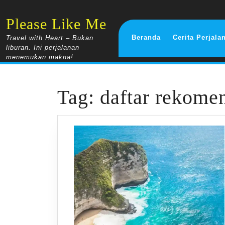
Skip
to
Please Like Me
content
Beranda
Cerita Perjala
Travel with Heart – Bukan
liburan. Ini perjalanan
menemukan makna!
Tag:
daftar rekome