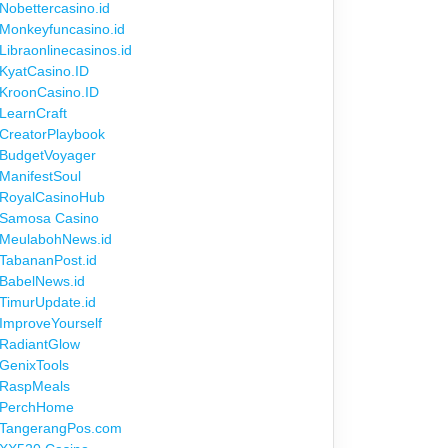
Nobettercasino.id
Monkeyfuncasino.id
Libraonlinecasinos.id
KyatCasino.ID
KroonCasino.ID
LearnCraft
CreatorPlaybook
BudgetVoyager
ManifestSoul
RoyalCasinoHub
Samosa Casino
MeulabohNews.id
TabananPost.id
BabelNews.id
TimurUpdate.id
ImproveYourself
RadiantGlow
GenixTools
RaspMeals
PerchHome
TangerangPos.com