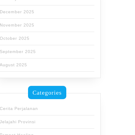
December 2025
November 2025
October 2025
September 2025
August 2025
Categories
Cerita Perjalanan
Jelajahi Provinsi