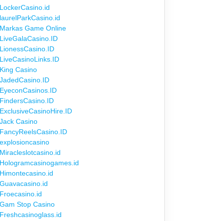
LockerCasino.id
laurelParkCasino.id
Markas Game Online
LiveGalaCasino.ID
LionessCasino.ID
LiveCasinoLinks.ID
King Casino
JadedCasino.ID
EyeconCasinos.ID
FindersCasino.ID
ExclusiveCasinoHire.ID
Jack Casino
FancyReelsCasino.ID
explosioncasino
Miracleslotcasino.id
Hologramcasinogames.id
Himontecasino.id
Guavacasino.id
Froecasino.id
Gam Stop Casino
Freshcasinoglass.id