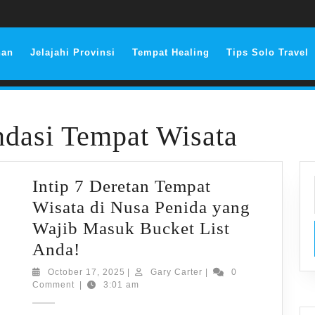
nan
Jelajahi Provinsi
Tempat Healing
Tips Solo Travel
ndasi Tempat Wisata
Intip 7 Deretan Tempat
Wisata di Nusa Penida yang
Wajib Masuk Bucket List
Intip
Anda!
7
October
Gary
October 17, 2025
|
Gary Carter
|
0
17,
Carter
Comment
|
3:01 am
Deretan
2025
Tempat