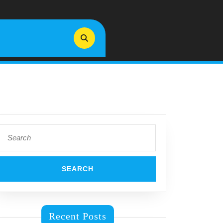
Search
for:
Recent Posts