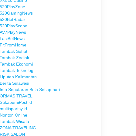
XX520 Casino
520PlayZone
520GamingNews
520BetRadar
520PlayScope
AV7PlayNews
LasiBetNews
FitFromHome
Tambak Sehat
Tambak Zodiak
Tambak Ekonomi
Tambak Teknologi
Liputan Kalimantan
Berita Sulawesi
Info Seputaran Bola Setiap hari
ORMAS TRAVEL
SukabumiPost.id
multisportsy.id
Nonton Online
Tambak Wisata
ZONA TRAVELING
RISK SALON