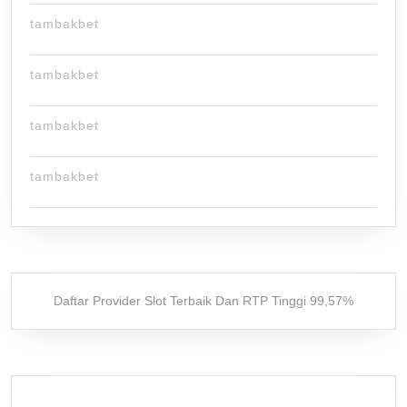
tambakbet
tambakbet
tambakbet
tambakbet
Daftar Provider Slot Terbaik Dan RTP Tinggi 99,57%