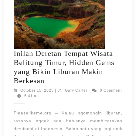
Inilah Deretan Tempat Wisata
Belitung Timur, Hidden Gems
yang Bikin Liburan Makin
Inilah
Berkesan
Deretan
October
Gary
October 15, 2025
|
Gary Carter
|
0 Comment
15,
Carter
|
5:41 am
Tempat
2025
Wisata
Pleaselikeme.org – Kalau ngomongin liburan,
Belitung
rasanya nggak ada habisnya membicarakan
Timur,
destinasi di Indonesia. Salah satu yang lagi naik
Hidden