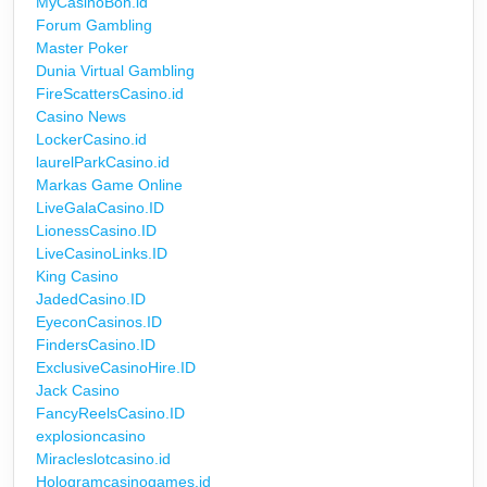
MyCasinoBon.id
Forum Gambling
Master Poker
Dunia Virtual Gambling
FireScattersCasino.id
Casino News
LockerCasino.id
laurelParkCasino.id
Markas Game Online
LiveGalaCasino.ID
LionessCasino.ID
LiveCasinoLinks.ID
King Casino
JadedCasino.ID
EyeconCasinos.ID
FindersCasino.ID
ExclusiveCasinoHire.ID
Jack Casino
FancyReelsCasino.ID
explosioncasino
Miracleslotcasino.id
Hologramcasinogames.id