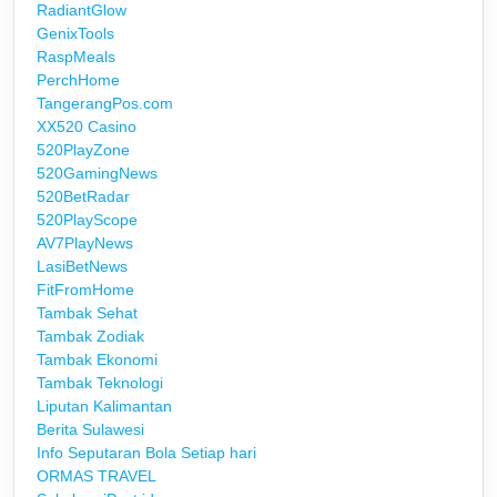
RadiantGlow
GenixTools
RaspMeals
PerchHome
TangerangPos.com
XX520 Casino
520PlayZone
520GamingNews
520BetRadar
520PlayScope
AV7PlayNews
LasiBetNews
FitFromHome
Tambak Sehat
Tambak Zodiak
Tambak Ekonomi
Tambak Teknologi
Liputan Kalimantan
Berita Sulawesi
Info Seputaran Bola Setiap hari
ORMAS TRAVEL