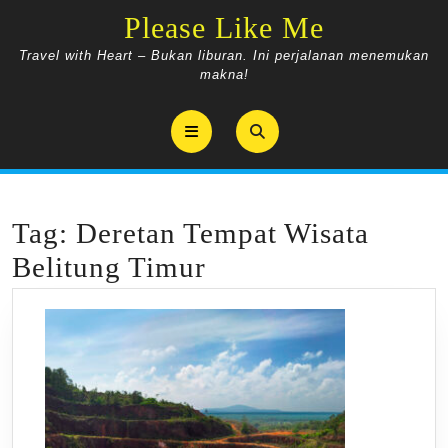
Skip
Please Like Me
to
content
Travel with Heart – Bukan liburan. Ini perjalanan menemukan
makna!
Open
Button
Tag:
Deretan Tempat Wisata
Belitung Timur