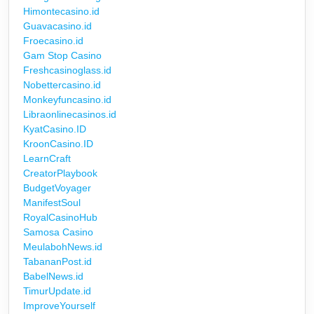
Himontecasino.id
Guavacasino.id
Froecasino.id
Gam Stop Casino
Freshcasinoglass.id
Nobettercasino.id
Monkeyfuncasino.id
Libraonlinecasinos.id
KyatCasino.ID
KroonCasino.ID
LearnCraft
CreatorPlaybook
BudgetVoyager
ManifestSoul
RoyalCasinoHub
Samosa Casino
MeulabohNews.id
TabananPost.id
BabelNews.id
TimurUpdate.id
ImproveYourself