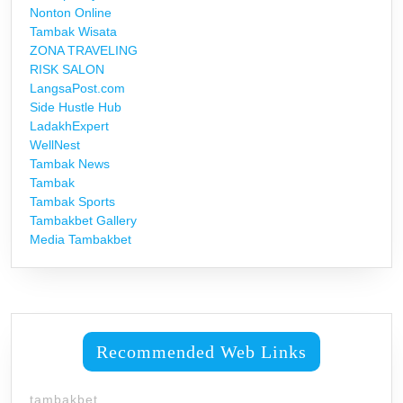
Nonton Online
Tambak Wisata
ZONA TRAVELING
RISK SALON
LangsaPost.com
Side Hustle Hub
LadakhExpert
WellNest
Tambak News
Tambak
Tambak Sports
Tambakbet Gallery
Media Tambakbet
Recommended Web Links
tambakbet