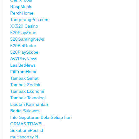
GenixTools
RaspMeals
PerchHome
TangerangPos.com
XX520 Casino
520PlayZone
520GamingNews
520BetRadar
520PlayScope
AV7PlayNews
LasiBetNews
FitFromHome
Tambak Sehat
Tambak Zodiak
Tambak Ekonomi
Tambak Teknologi
Liputan Kalimantan
Berita Sulawesi
Info Seputaran Bola Setiap hari
ORMAS TRAVEL
SukabumiPost.id
multisportsy.id