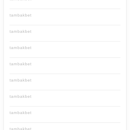
tambakbet
tambakbet
tambakbet
tambakbet
tambakbet
tambakbet
tambakbet
tambakbet