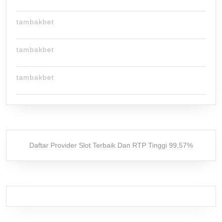
tambakbet
tambakbet
tambakbet
Daftar Provider Slot Terbaik Dan RTP Tinggi 99,57%