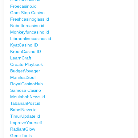
Froecasino.id
Gam Stop Casino
Freshcasinoglass.id
Nobettercasino.id
Monkeyfuncasino.id
Libraonlinecasinos.id
KyatCasino.ID
KroonCasino.ID
LearnCraft
CreatorPlaybook
BudgetVoyager
ManifestSoul
RoyalCasinoHub
Samosa Casino
MeulabohNews.id
TabananPost.id
BabelNews.id
TimurUpdate.id
ImproveYourself
RadiantGlow
GenixTools