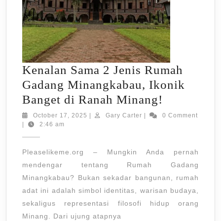
Kenalan Sama 2 Jenis Rumah
Gadang Minangkabau, Ikonik
Kenalan
Banget di Ranah Minang!
Sama
October
Gary
October 17, 2025
|
Gary Carter
|
0 Comment
17,
Carter
|
2:46 am
2
2025
Jenis
Pleaselikeme.org – Mungkin Anda pernah
Rumah
mendengar tentang Rumah Gadang
Gadang
Minangkabau? Bukan sekadar bangunan, rumah
Minangkab
adat ini adalah simbol identitas, warisan budaya,
Ikonik
sekaligus representasi filosofi hidup orang
Banget
Minang. Dari ujung atapnya