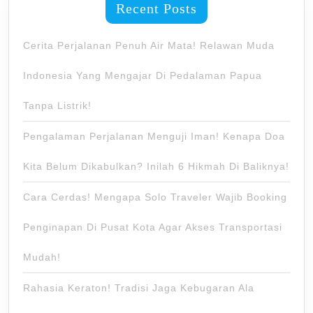
Recent Posts
Cerita Perjalanan Penuh Air Mata! Relawan Muda
Indonesia Yang Mengajar Di Pedalaman Papua
Tanpa Listrik!
Pengalaman Perjalanan Menguji Iman! Kenapa Doa
Kita Belum Dikabulkan? Inilah 6 Hikmah Di Baliknya!
Cara Cerdas! Mengapa Solo Traveler Wajib Booking
Penginapan Di Pusat Kota Agar Akses Transportasi
Mudah!
Rahasia Keraton! Tradisi Jaga Kebugaran Ala