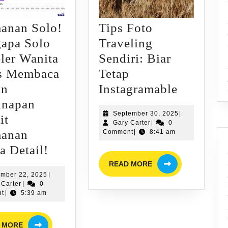
anan Solo!
Tips Foto
apa Solo
Traveling
ler Wanita
Sendiri: Biar
s Membaca
Tetap
Tips
an
Instagramable
Foto
inapan
September
September 30, 2025
|
Travelin
it
Gary
30,
Gary Carter
|
0
Sendiri:
anan
Carter
2025
Comment
|
8:41 am
Keamanan
Biar
a Detail!
READ
Solo!
Tetap
READ MORE
MORE
December
mber 22, 2025
|
Mengapa
Instagra
Gary
22,
 Carter
|
0
Solo
Carter
2025
t
|
5:39 am
Traveler
READ
Wanita
 MORE