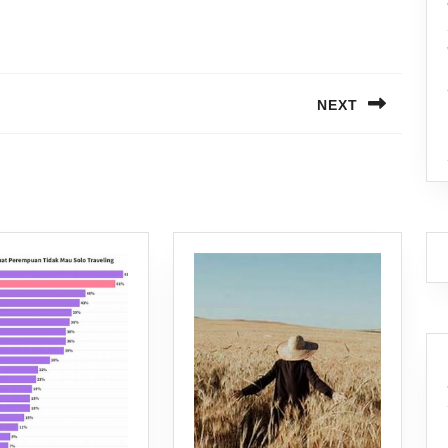
NEXT
Next
post: