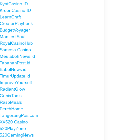
KyatCasino.ID
KroonCasino.ID
LearnCraft
CreatorPlaybook
BudgetVoyager
ManifestSoul
RoyalCasinoHub
Samosa Casino
MeulabohNews.id
TabananPost.id
BabelNews.id
TimurUpdate.id
ImproveYourself
RadiantGlow
GenixTools
RaspMeals
PerchHome
TangerangPos.com
XX520 Casino
520PlayZone
520GamingNews