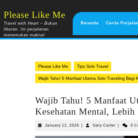
Skip
to
Please Like Me
content
Beranda
Cerita Perjala
Travel with Heart – Bukan
liburan. Ini perjalanan
menemukan makna!
Please Like Me
Tips Solo Travel
Wajib Tahu! 5 Manfaat Utama Solo Traveling Bagi 
Wajib Tahu! 5 Manfaat U
Kesehatan Mental, Lebih 
January
Gary
January 12, 2026
|
Gary Carter
|
0 
12,
Carter
2026