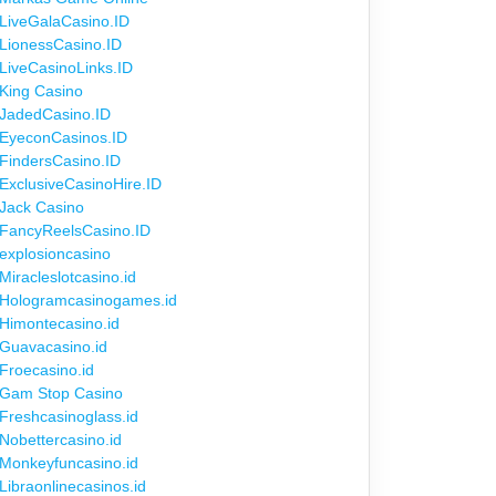
LiveGalaCasino.ID
LionessCasino.ID
LiveCasinoLinks.ID
King Casino
JadedCasino.ID
EyeconCasinos.ID
FindersCasino.ID
ExclusiveCasinoHire.ID
Jack Casino
FancyReelsCasino.ID
explosioncasino
Miracleslotcasino.id
Hologramcasinogames.id
Himontecasino.id
Guavacasino.id
Froecasino.id
Gam Stop Casino
Freshcasinoglass.id
Nobettercasino.id
Monkeyfuncasino.id
Libraonlinecasinos.id