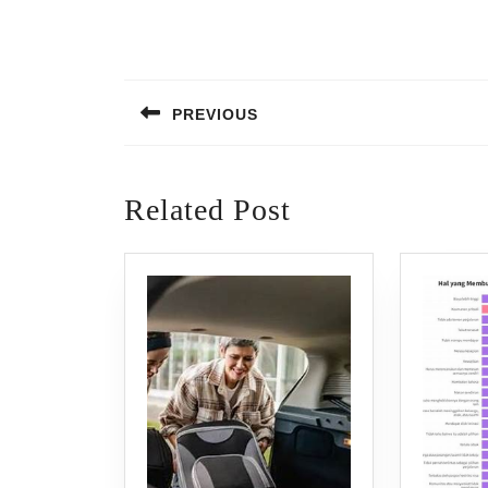
Post
navigation
PREVIOUS
Previous
post:
Related Post