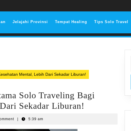
nan
Jelajahi Provinsi
Tempat Healing
Tips Solo Travel
Kesehatan Mental, Lebih Dari Sekadar Liburan!
tama Solo Traveling Bagi
Dari Sekadar Liburan!
Comment
|
5:39 am