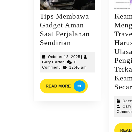
Tips Membawa
Keam
Gadget Aman
Meng
Saat Perjalanan
Trave
Tips
Sendirian
Haru
Membawa
Ulas
October
October 13, 2025
|
Gadget
Peng
Gary
13,
Gary Carter
|
0
Aman
Carter
2025
Terka
Comment
|
12:40 am
Saat
Keam
READ
Perjalanan
Secar
READ MORE
MORE
Sendirian
Dece
Gary
Commen
READ