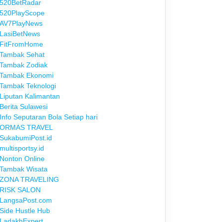
520BetRadar
520PlayScope
AV7PlayNews
LasiBetNews
FitFromHome
Tambak Sehat
Tambak Zodiak
Tambak Ekonomi
Tambak Teknologi
Liputan Kalimantan
Berita Sulawesi
Info Seputaran Bola Setiap hari
ORMAS TRAVEL
SukabumiPost.id
multisportsy.id
Nonton Online
Tambak Wisata
ZONA TRAVELING
RISK SALON
LangsaPost.com
Side Hustle Hub
LadakhExpert