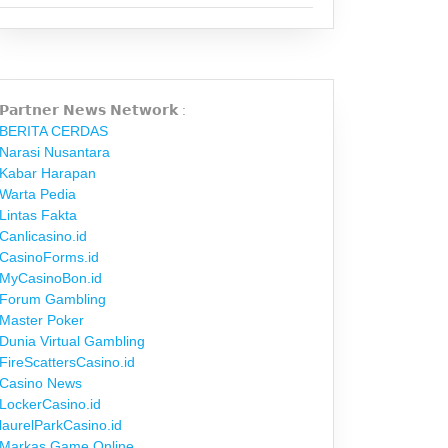
𝗣𝗮𝗿𝘁𝗻𝗲𝗿 𝗡𝗲𝘄𝘀 𝗡𝗲𝘁𝘄𝗼𝗿𝗸 :
BERITA CERDAS
Narasi Nusantara
Kabar Harapan
Warta Pedia
Lintas Fakta
Canlicasino.id
CasinoForms.id
MyCasinoBon.id
Forum Gambling
Master Poker
Dunia Virtual Gambling
FireScattersCasino.id
Casino News
LockerCasino.id
laurelParkCasino.id
Markas Game Online