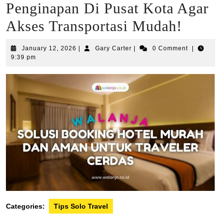
Penginapan Di Pusat Kota Agar
Akses Transportasi Mudah!
January
Gary
January 12, 2026
|
Gary Carter
|
0 Comment
|
12,
Carter
9:39 pm
2026
Categories:
Tips Solo Travel