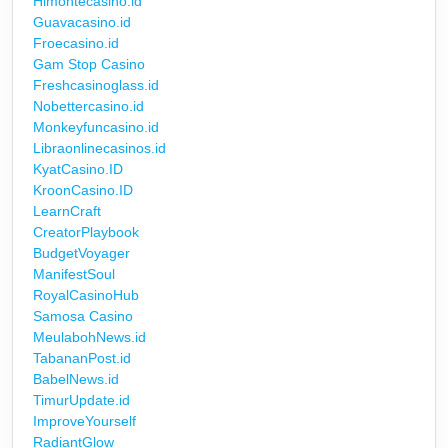
Himontecasino.id
Guavacasino.id
Froecasino.id
Gam Stop Casino
Freshcasinoglass.id
Nobettercasino.id
Monkeyfuncasino.id
Libraonlinecasinos.id
KyatCasino.ID
KroonCasino.ID
LearnCraft
CreatorPlaybook
BudgetVoyager
ManifestSoul
RoyalCasinoHub
Samosa Casino
MeulabohNews.id
TabananPost.id
BabelNews.id
TimurUpdate.id
ImproveYourself
RadiantGlow