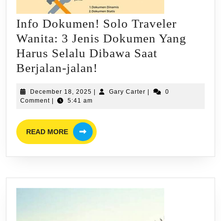
Info Dokumen! Solo Traveler
Wanita: 3 Jenis Dokumen Yang
Harus Selalu Dibawa Saat
Info
Berjalan-jalan!
Dokumen!
December
Gary
December 18, 2025
|
Gary Carter
|
0
Solo
18,
Carter
Comment
|
5:41 am
Traveler
2025
Wanita:
READ
READ MORE
MORE
3
Jenis
Dokumen
Yang
Harus
Selalu