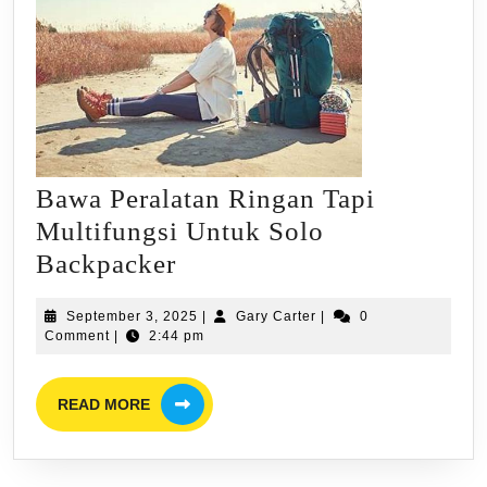
Dibawa
Saat
Berjalan-
jalan!
Bawa Peralatan Ringan Tapi
Multifungsi Untuk Solo
Bawa
Backpacker
Peralatan
September
Gary
September 3, 2025
|
Gary Carter
|
0
Ringan
3,
Carter
Comment
|
2:44 pm
Tapi
2025
Multifungsi
READ
READ MORE
MORE
Untuk
Solo