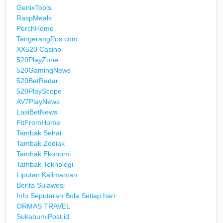
GenixTools
RaspMeals
PerchHome
TangerangPos.com
XX520 Casino
520PlayZone
520GamingNews
520BetRadar
520PlayScope
AV7PlayNews
LasiBetNews
FitFromHome
Tambak Sehat
Tambak Zodiak
Tambak Ekonomi
Tambak Teknologi
Liputan Kalimantan
Berita Sulawesi
Info Seputaran Bola Setiap hari
ORMAS TRAVEL
SukabumiPost.id