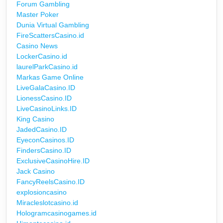
Forum Gambling
Master Poker
Dunia Virtual Gambling
FireScattersCasino.id
Casino News
LockerCasino.id
laurelParkCasino.id
Markas Game Online
LiveGalaCasino.ID
LionessCasino.ID
LiveCasinoLinks.ID
King Casino
JadedCasino.ID
EyeconCasinos.ID
FindersCasino.ID
ExclusiveCasinoHire.ID
Jack Casino
FancyReelsCasino.ID
explosioncasino
Miracleslotcasino.id
Hologramcasinogames.id