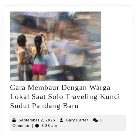
Backpacker
Cara Membaur Dengan Warga
Lokal Saat Solo Traveling Kunci
Cara
Sudut Pandang Baru
Membaur
September
Gary
September 2, 2025
|
Gary Carter
|
0
Dengan
2,
Carter
Comment
|
8:38 am
Warga
2025