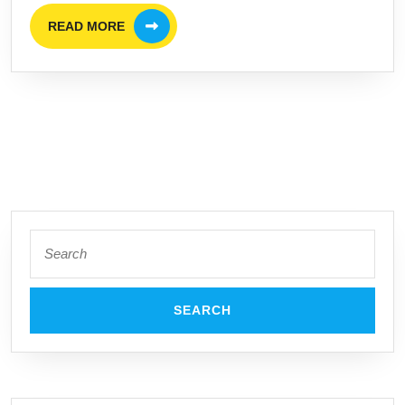
Lokal
READ
READ MORE
MORE
Saat
Solo
Traveling
Kunci
Sudut
Pandang
Baru
Search
for: