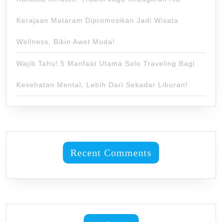
Kerajaan Mataram Dipromosikan Jadi Wisata
Wellness, Bikin Awet Muda!
Wajib Tahu! 5 Manfaat Utama Solo Traveling Bagi
Kesehatan Mental, Lebih Dari Sekadar Liburan!
Recent Comments