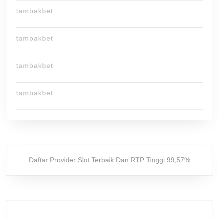
tambakbet
tambakbet
tambakbet
tambakbet
Daftar Provider Slot Terbaik Dan RTP Tinggi 99,57%