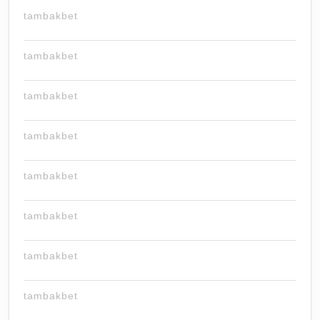
tambakbet
tambakbet
tambakbet
tambakbet
tambakbet
tambakbet
tambakbet
tambakbet