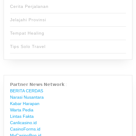
Cerita Perjalanan
Jelajahi Provinsi
Tempat Healing
Tips Solo Travel
𝗣𝗮𝗿𝘁𝗻𝗲𝗿 𝗡𝗲𝘄𝘀 𝗡𝗲𝘁𝘄𝗼𝗿𝗸 :
BERITA CERDAS
Narasi Nusantara
Kabar Harapan
Warta Pedia
Lintas Fakta
Canlicasino.id
CasinoForms.id
MyCasinoBon.id