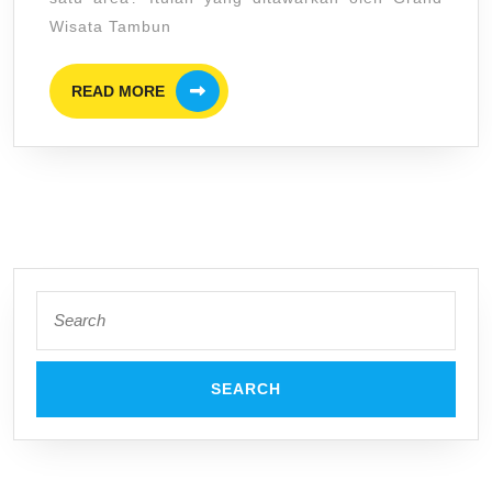
di
Wisata Tambun
Timur
READ
Jakarta
READ MORE
MORE
Search
for: