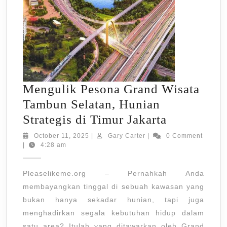
Mengulik Pesona Grand Wisata
Tambun Selatan, Hunian
Mengulik
Strategis di Timur Jakarta
Pesona
October
Gary
October 11, 2025
|
Gary Carter
|
0 Comment
11,
Carter
|
4:28 am
Grand
2025
Wisata
Pleaselikeme.org – Pernahkah Anda
Tambun
membayangkan tinggal di sebuah kawasan yang
Selatan,
bukan hanya sekadar hunian, tapi juga
Hunian
menghadirkan segala kebutuhan hidup dalam
Strategis
satu area? Itulah yang ditawarkan oleh Grand