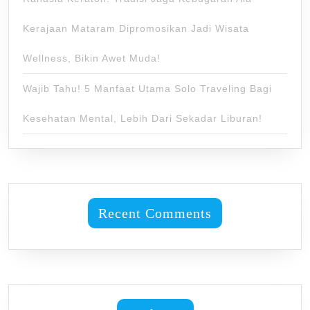
Kerajaan Mataram Dipromosikan Jadi Wisata
Wellness, Bikin Awet Muda!
Wajib Tahu! 5 Manfaat Utama Solo Traveling Bagi
Kesehatan Mental, Lebih Dari Sekadar Liburan!
Recent Comments