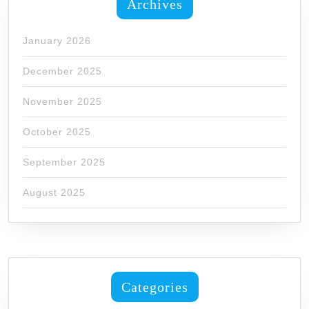
Archives
January 2026
December 2025
November 2025
October 2025
September 2025
August 2025
Categories