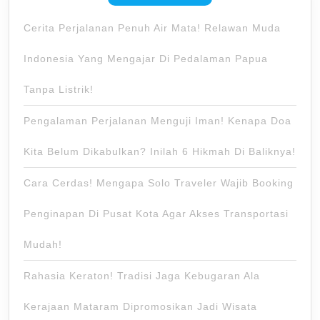
Cerita Perjalanan Penuh Air Mata! Relawan Muda
Indonesia Yang Mengajar Di Pedalaman Papua
Tanpa Listrik!
Pengalaman Perjalanan Menguji Iman! Kenapa Doa
Kita Belum Dikabulkan? Inilah 6 Hikmah Di Baliknya!
Cara Cerdas! Mengapa Solo Traveler Wajib Booking
Penginapan Di Pusat Kota Agar Akses Transportasi
Mudah!
Rahasia Keraton! Tradisi Jaga Kebugaran Ala
Kerajaan Mataram Dipromosikan Jadi Wisata