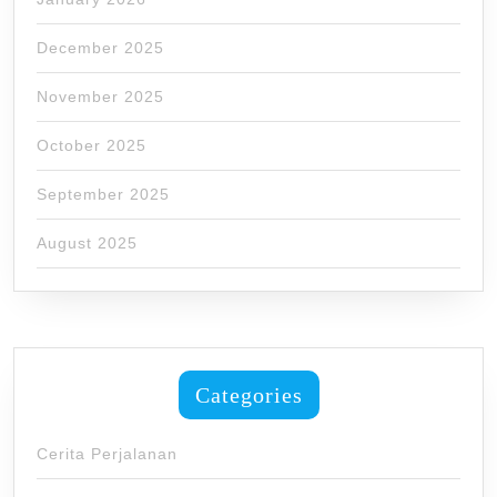
December 2025
November 2025
October 2025
September 2025
August 2025
Categories
Cerita Perjalanan