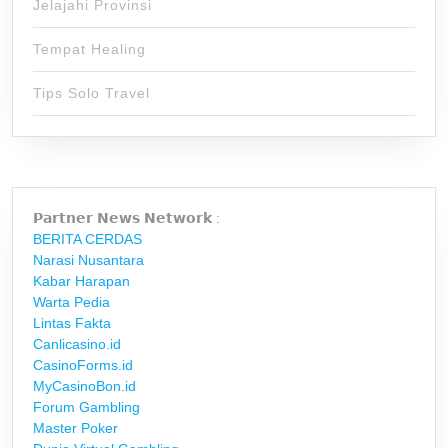
Jelajahi Provinsi
Tempat Healing
Tips Solo Travel
𝗣𝗮𝗿𝘁𝗻𝗲𝗿 𝗡𝗲𝘄𝘀 𝗡𝗲𝘁𝘄𝗼𝗿𝗸 :
BERITA CERDAS
Narasi Nusantara
Kabar Harapan
Warta Pedia
Lintas Fakta
Canlicasino.id
CasinoForms.id
MyCasinoBon.id
Forum Gambling
Master Poker