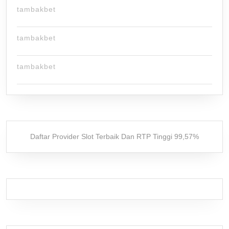
tambakbet
tambakbet
tambakbet
Daftar Provider Slot Terbaik Dan RTP Tinggi 99,57%