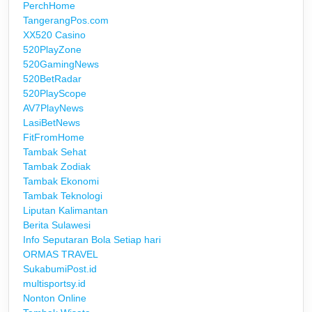
PerchHome
TangerangPos.com
XX520 Casino
520PlayZone
520GamingNews
520BetRadar
520PlayScope
AV7PlayNews
LasiBetNews
FitFromHome
Tambak Sehat
Tambak Zodiak
Tambak Ekonomi
Tambak Teknologi
Liputan Kalimantan
Berita Sulawesi
Info Seputaran Bola Setiap hari
ORMAS TRAVEL
SukabumiPost.id
multisportsy.id
Nonton Online