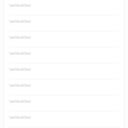
tambakbet
tambakbet
tambakbet
tambakbet
tambakbet
tambakbet
tambakbet
tambakbet