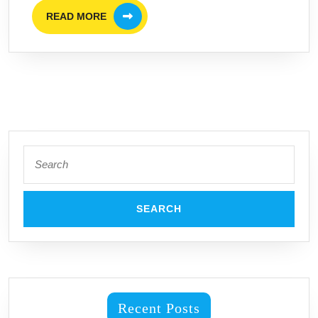
READ
5
READ MORE
MORE
Jenis-
Jenisnya!
Search
for:
Recent Posts