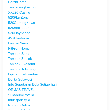
PerchHome
TangerangPos.com
XX520 Casino
520PlayZone
520GamingNews
520BetRadar
520PlayScope
AV7PlayNews
LasiBetNews
FitFromHome
Tambak Sehat
Tambak Zodiak
Tambak Ekonomi
Tambak Teknologi
Liputan Kalimantan
Berita Sulawesi
Info Seputaran Bola Setiap hari
ORMAS TRAVEL
SukabumiPost.id
multisportsy.id
Nonton Online