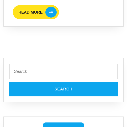
READ
READ MORE
MORE
Search
for: