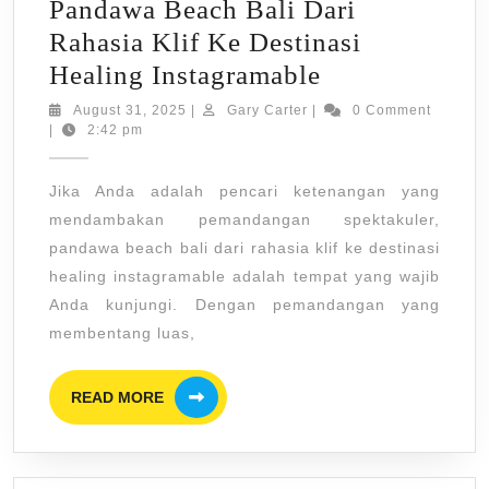
Pandawa Beach Bali Dari
Rahasia Klif Ke Destinasi
Pandawa
Healing Instagramable
Beach
August
Gary
August 31, 2025
|
Gary Carter
|
0 Comment
31,
Carter
|
2:42 pm
Bali
2025
Dari
Jika Anda adalah pencari ketenangan yang
Rahasia
mendambakan pemandangan spektakuler,
Klif
pandawa beach bali dari rahasia klif ke destinasi
Ke
healing instagramable adalah tempat yang wajib
Destinasi
Anda kunjungi. Dengan pemandangan yang
Healing
membentang luas,
Instagramable
READ
READ MORE
MORE