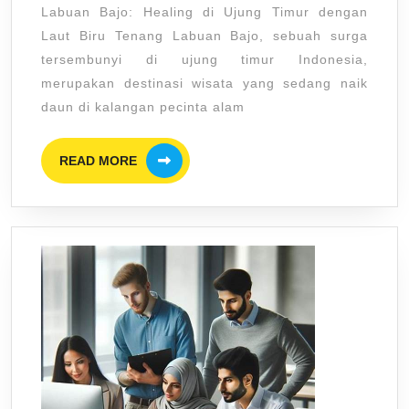
Labuan Bajo: Healing di Ujung Timur dengan
Uju
Laut Biru Tenang Labuan Bajo, sebuah surga
Tim
tersembunyi di ujung timur Indonesia,
Den
merupakan destinasi wisata yang sedang naik
Lau
daun di kalangan pecinta alam
Bir
READ
Ten
READ MORE
MORE