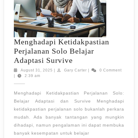
Menghadapi Ketidakpastian
Perjalanan Solo Belajar
Menghadapi
Adaptasi Survive
Ketidakpastian
August
Gary
August 31, 2025
|
Gary Carter
|
0 Comment
31,
Carter
|
2:39 am
Perjalanan
2025
Solo
Menghadapi Ketidakpastian Perjalanan Solo:
Belajar
Belajar Adaptasi dan Survive Menghadapi
Adaptasi
ketidakpastian perjalanan solo bukanlah perkara
Survive
mudah. Ada banyak tantangan yang mungkin
dihadapi, namun pengalaman ini dapat membuka
banyak kesempatan untuk belajar