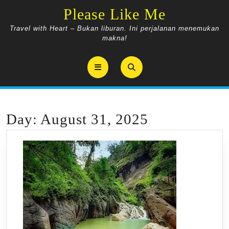
Skip
Please Like Me
to
content
Travel with Heart – Bukan liburan. Ini perjalanan menemukan
makna!
Open
Button
Day:
August 31, 2025