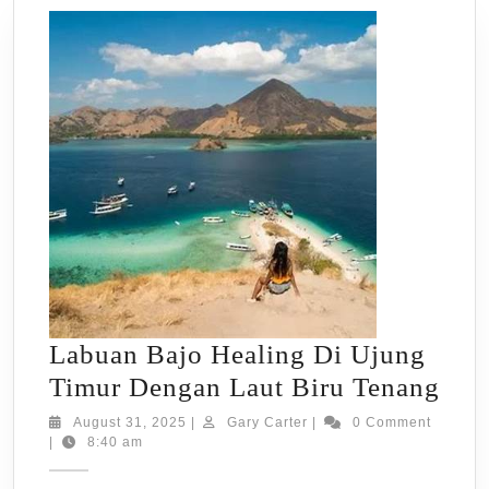
Labuan Bajo Healing Di Ujung
Lab
Timur Dengan Laut Biru Tenang
Baj
August
Gary
August 31, 2025
|
Gary Carter
|
0 Comment
31,
Carter
|
8:40 am
Hea
2025
Di