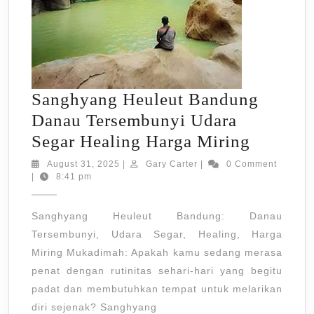
Sanghyang Heuleut Bandung
Danau Tersembunyi Udara
Sanghy
Segar Healing Harga Miring
Heuleut
August
Gary
August 31, 2025
|
Gary Carter
|
0 Comment
31,
Carter
|
8:41 pm
Bandun
2025
Danau
Sanghyang Heuleut Bandung: Danau
Tersemb
Tersembunyi, Udara Segar, Healing, Harga
Udara
Miring Mukadimah: Apakah kamu sedang merasa
Segar
penat dengan rutinitas sehari-hari yang begitu
Healing
padat dan membutuhkan tempat untuk melarikan
Harga
diri sejenak? Sanghyang