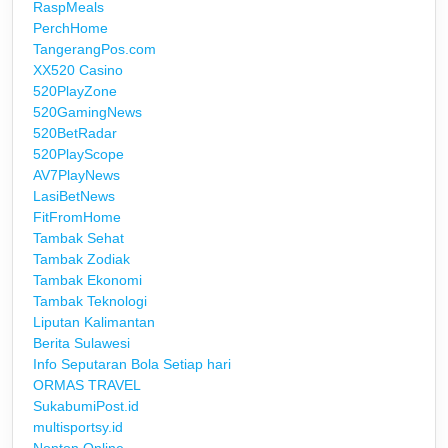
RaspMeals
PerchHome
TangerangPos.com
XX520 Casino
520PlayZone
520GamingNews
520BetRadar
520PlayScope
AV7PlayNews
LasiBetNews
FitFromHome
Tambak Sehat
Tambak Zodiak
Tambak Ekonomi
Tambak Teknologi
Liputan Kalimantan
Berita Sulawesi
Info Seputaran Bola Setiap hari
ORMAS TRAVEL
SukabumiPost.id
multisportsy.id
Nonton Online