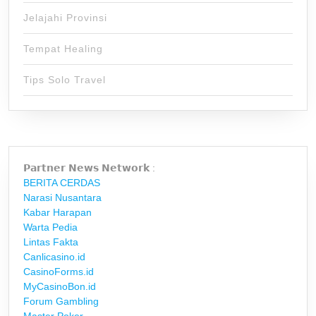
Jelajahi Provinsi
Tempat Healing
Tips Solo Travel
𝗣𝗮𝗿𝘁𝗻𝗲𝗿 𝗡𝗲𝘄𝘀 𝗡𝗲𝘁𝘄𝗼𝗿𝗸 :
BERITA CERDAS
Narasi Nusantara
Kabar Harapan
Warta Pedia
Lintas Fakta
Canlicasino.id
CasinoForms.id
MyCasinoBon.id
Forum Gambling
Master Poker