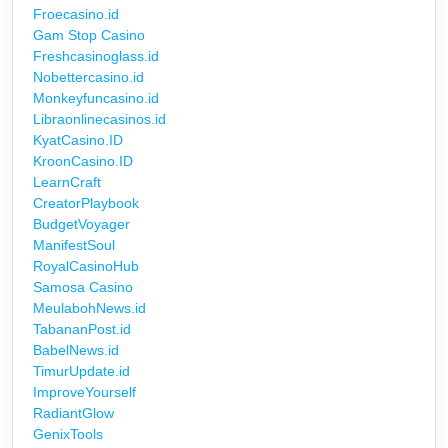
Froecasino.id
Gam Stop Casino
Freshcasinoglass.id
Nobettercasino.id
Monkeyfuncasino.id
Libraonlinecasinos.id
KyatCasino.ID
KroonCasino.ID
LearnCraft
CreatorPlaybook
BudgetVoyager
ManifestSoul
RoyalCasinoHub
Samosa Casino
MeulabohNews.id
TabananPost.id
BabelNews.id
TimurUpdate.id
ImproveYourself
RadiantGlow
GenixTools