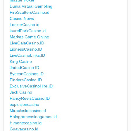
Dunia Virtual Gambling
FireScattersCasino.id
Casino News
LockerCasino.id
laurelParkCasino.id
Markas Game Online
LiveGalaCasino.ID
LionessCasino.ID
LiveCasinoLinks.ID
King Casino
JadedCasino.ID
EyeconCasinos.ID
FindersCasino.ID
ExclusiveCasinoHire.ID
Jack Casino
FancyReelsCasino.ID
explosioncasino
Miracleslotcasino.id
Hologramcasinogames.id
Himontecasino.id
Guavacasino.id