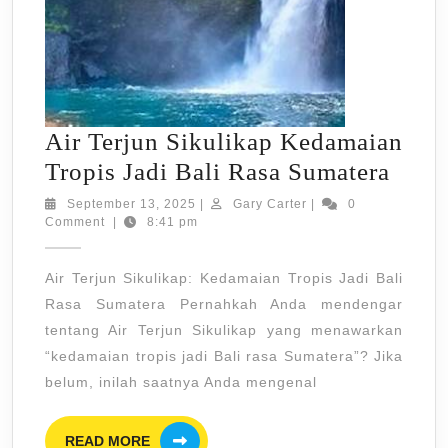
Air Terjun Sikulikap Kedamaian
Air
Tropis Jadi Bali Rasa Sumatera
Terj
September
Gary
September 13, 2025
|
Gary Carter
|
0
13,
Carter
Comment
|
8:41 pm
Siku
2025
Keda
Air Terjun Sikulikap: Kedamaian Tropis Jadi Bali
Trop
Rasa Sumatera Pernahkah Anda mendengar
Jadi
tentang Air Terjun Sikulikap yang menawarkan
Bali
“kedamaian tropis jadi Bali rasa Sumatera”? Jika
Rasa
belum, inilah saatnya Anda mengenal
Suma
READ
READ MORE