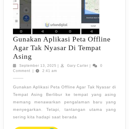
Gunakan Aplikasi Peta Offline
Agar Tak Nyasar Di Tempat
Gunakan
Asing
Aplikasi
September
Gary
September 13, 2025
|
Gary Carter
|
0
13,
Carter
Comment
|
2:41 am
Peta
2025
Offline
Gunakan Aplikasi Peta Offline Agar Tak Nyasar di
Agar
Tempat Asing Berlibur ke tempat yang asing
Tak
memang menawarkan pengalaman baru yang
Nyasar
menyegarkan. Tetapi, tantangan utama yang
Di
sering kita hadapi saat berada
Tempat