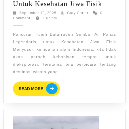
Pancura
Untuk Kesehatan Jiwa Fisik
Tujuh
September
Gary
September 13, 2025
|
Gary Carter
|
0
13,
Carter
Comment
|
2:47 pm
Baturra
2025
Sumber
Pancuran Tujuh Baturraden Sumber Air Panas
Air
Legendaris untuk Kesehatan Jiwa Fisik
Panas
Menyusuri keindahan alam Indonesia, kita tidak
Legenda
akan pernah kehabisan tempat untuk
Untuk
dieksplorasi, terutama bila berbicara tentang
Kesehat
destinasi wisata yang
Jiwa
READ
Fisik
READ MORE
MORE