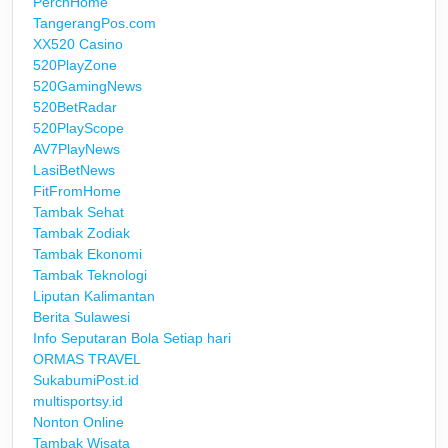
PerchHome
TangerangPos.com
XX520 Casino
520PlayZone
520GamingNews
520BetRadar
520PlayScope
AV7PlayNews
LasiBetNews
FitFromHome
Tambak Sehat
Tambak Zodiak
Tambak Ekonomi
Tambak Teknologi
Liputan Kalimantan
Berita Sulawesi
Info Seputaran Bola Setiap hari
ORMAS TRAVEL
SukabumiPost.id
multisportsy.id
Nonton Online
Tambak Wisata