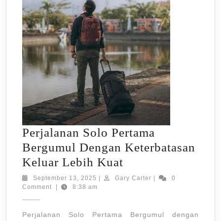
Perjalanan Solo Pertama
Bergumul Dengan Keterbatasan
Perjalanan
Keluar Lebih Kuat
Solo
September
Gary
September 13, 2025
|
Gary Carter
|
0
13,
Carter
Comment
|
8:38 am
Pertama
2025
Bergumul
Perjalanan Solo Pertama Bergumul dengan
Dengan