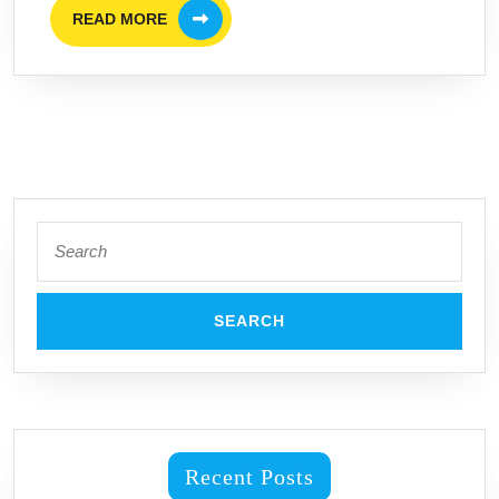
READ
Asing
READ MORE
MORE
Search
for:
Recent Posts