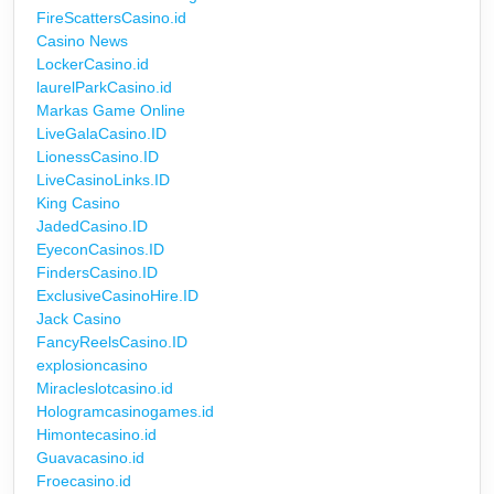
FireScattersCasino.id
Casino News
LockerCasino.id
laurelParkCasino.id
Markas Game Online
LiveGalaCasino.ID
LionessCasino.ID
LiveCasinoLinks.ID
King Casino
JadedCasino.ID
EyeconCasinos.ID
FindersCasino.ID
ExclusiveCasinoHire.ID
Jack Casino
FancyReelsCasino.ID
explosioncasino
Miracleslotcasino.id
Hologramcasinogames.id
Himontecasino.id
Guavacasino.id
Froecasino.id