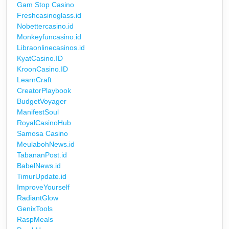
Gam Stop Casino
Freshcasinoglass.id
Nobettercasino.id
Monkeyfuncasino.id
Libraonlinecasinos.id
KyatCasino.ID
KroonCasino.ID
LearnCraft
CreatorPlaybook
BudgetVoyager
ManifestSoul
RoyalCasinoHub
Samosa Casino
MeulabohNews.id
TabananPost.id
BabelNews.id
TimurUpdate.id
ImproveYourself
RadiantGlow
GenixTools
RaspMeals