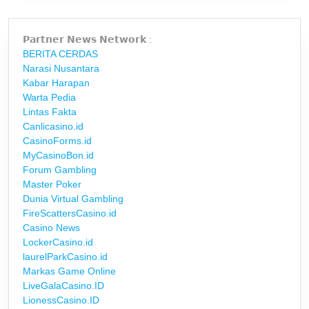
𝗣𝗮𝗿𝘁𝗻𝗲𝗿 𝗡𝗲𝘄𝘀 𝗡𝗲𝘁𝘄𝗼𝗿𝗸 :
BERITA CERDAS
Narasi Nusantara
Kabar Harapan
Warta Pedia
Lintas Fakta
Canlicasino.id
CasinoForms.id
MyCasinoBon.id
Forum Gambling
Master Poker
Dunia Virtual Gambling
FireScattersCasino.id
Casino News
LockerCasino.id
laurelParkCasino.id
Markas Game Online
LiveGalaCasino.ID
LionessCasino.ID