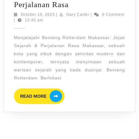
Menjelajahi
Perjalanan Rasa
Benteng
October
Gary
October 16, 2025
|
Gary Carter
|
0 Comment
16,
Carter
|
12:40 am
Rotterdam
2025
Makassar:
Menjelajahi Benteng Rotterdam Makassar: Jejak
Jejak
Sejarah & Perjalanan Rasa Makassar, sebuah
Sejarah
kota yang sibuk dengan aktivitas modern dan
&
kontemporer, ternyata menyimpan sebuah
Perjalanan
warisan sejarah yang tiada duanya: Benteng
Rasa
Rotterdam. Berlokasi
READ
READ MORE
MORE