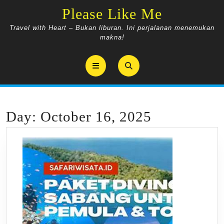
Skip
Please Like Me
to
content
Travel with Heart – Bukan liburan. Ini perjalanan menemukan
makna!
Open
Button
Day:
October 16, 2025