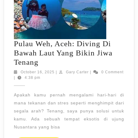
Pulau Weh, Aceh: Diving Di
Bawah Laut Yang Bikin Jiwa
Pulau
Tenang
Weh,
October
Gary
October 16, 2025
|
Gary Carter
|
0 Comment
16,
Carter
|
4:38 pm
Aceh:
2025
Diving
Apakah kamu pernah mengalami hari-hari di
Di
mana tekanan dan stres seperti menghimpit dari
Bawah
segala arah? Tenang, saya punya solusi untuk
Laut
kamu. Ada sebuah tempat eksotis di ujung
Yang
Nusantara yang bisa
Bikin