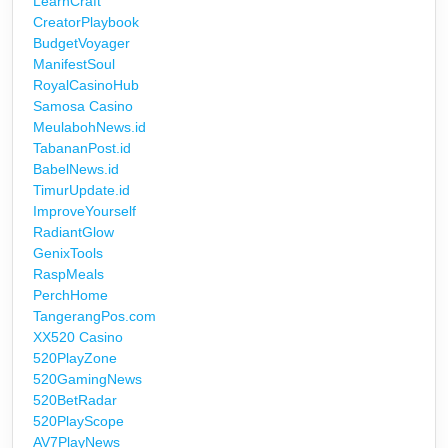
LearnCraft
CreatorPlaybook
BudgetVoyager
ManifestSoul
RoyalCasinoHub
Samosa Casino
MeulabohNews.id
TabananPost.id
BabelNews.id
TimurUpdate.id
ImproveYourself
RadiantGlow
GenixTools
RaspMeals
PerchHome
TangerangPos.com
XX520 Casino
520PlayZone
520GamingNews
520BetRadar
520PlayScope
AV7PlayNews