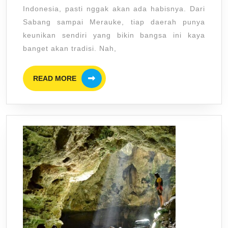
Sistem
Indonesia, pasti nggak akan ada habisnya. Dari
Matrili
Sabang sampai Merauke, tiap daerah punya
Minang
keunikan sendiri yang bikin bangsa ini kaya
Warisa
banget akan tradisi. Nah,
Budaya
READ
Paling
READ MORE
MORE
Hits!