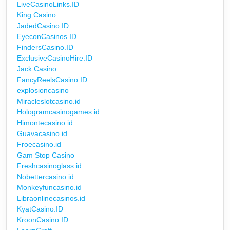
LiveCasinoLinks.ID
King Casino
JadedCasino.ID
EyeconCasinos.ID
FindersCasino.ID
ExclusiveCasinoHire.ID
Jack Casino
FancyReelsCasino.ID
explosioncasino
Miracleslotcasino.id
Hologramcasinogames.id
Himontecasino.id
Guavacasino.id
Froecasino.id
Gam Stop Casino
Freshcasinoglass.id
Nobettercasino.id
Monkeyfuncasino.id
Libraonlinecasinos.id
KyatCasino.ID
KroonCasino.ID