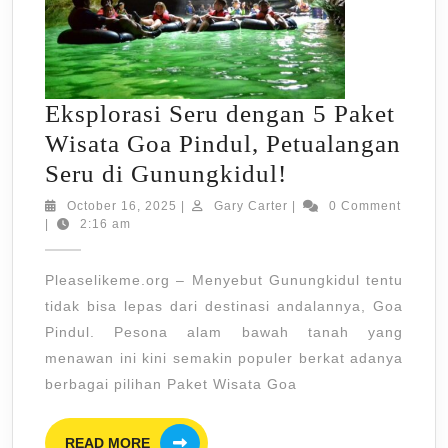
Eksplorasi Seru dengan 5 Paket
Wisata Goa Pindul, Petualangan
Eksplorasi
Seru di Gunungkidul!
Seru
October
Gary
October 16, 2025
|
Gary Carter
|
0 Comment
16,
Carter
|
2:16 am
dengan
2025
5
Pleaselikeme.org – Menyebut Gunungkidul tentu
Paket
tidak bisa lepas dari destinasi andalannya, Goa
Wisata
Pindul. Pesona alam bawah tanah yang
Goa
menawan ini kini semakin populer berkat adanya
Pindul,
berbagai pilihan Paket Wisata Goa
Petualangan
READ
Seru
READ MORE