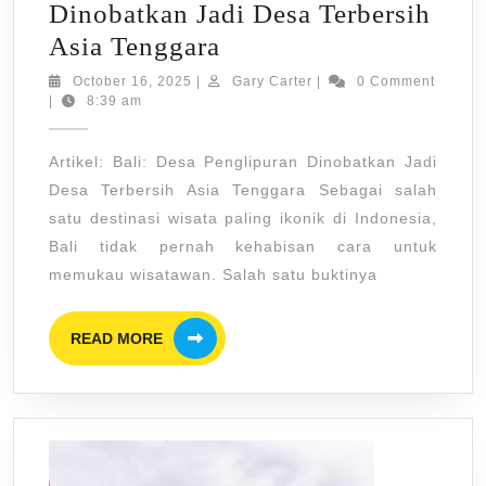
Dinobatkan Jadi Desa Terbersih
Bali:
Asia Tenggara
Desa
October
Gary
October 16, 2025
|
Gary Carter
|
0 Comment
16,
Carter
|
8:39 am
Penglipuran
2025
Dinobatkan
Artikel: Bali: Desa Penglipuran Dinobatkan Jadi
Jadi
Desa Terbersih Asia Tenggara Sebagai salah
Desa
satu destinasi wisata paling ikonik di Indonesia,
Terbersih
Bali tidak pernah kehabisan cara untuk
Asia
memukau wisatawan. Salah satu buktinya
Tenggara
READ
READ MORE
MORE