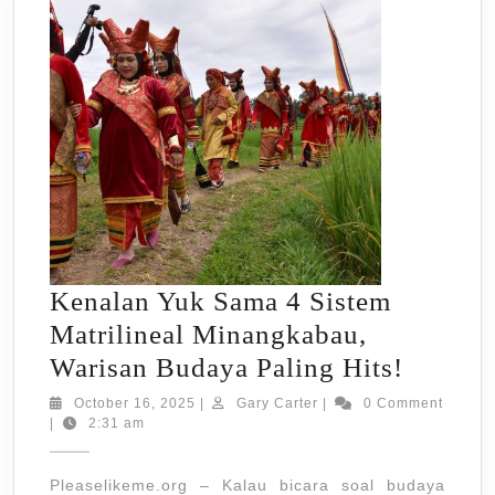
Kenalan Yuk Sama 4 Sistem
Matrilineal Minangkabau,
Kenala
Warisan Budaya Paling Hits!
Yuk
October
Gary
October 16, 2025
|
Gary Carter
|
0 Comment
16,
Carter
|
2:31 am
Sama
2025
4
Pleaselikeme.org – Kalau bicara soal budaya