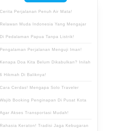
Cerita Perjalanan Penuh Air Mata!
Relawan Muda Indonesia Yang Mengajar
Di Pedalaman Papua Tanpa Listrik!
ng
Pengalaman Perjalanan Menguji Iman!
ga
Kenapa Doa Kita Belum Dikabulkan? Inilah
6 Hikmah Di Baliknya!
Cara Cerdas! Mengapa Solo Traveler
Wajib Booking Penginapan Di Pusat Kota
Agar Akses Transportasi Mudah!
Rahasia Keraton! Tradisi Jaga Kebugaran