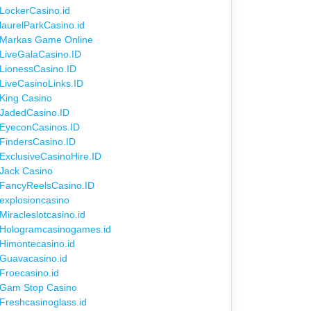
LockerCasino.id
laurelParkCasino.id
Markas Game Online
LiveGalaCasino.ID
LionessCasino.ID
LiveCasinoLinks.ID
King Casino
JadedCasino.ID
EyeconCasinos.ID
FindersCasino.ID
ExclusiveCasinoHire.ID
Jack Casino
FancyReelsCasino.ID
explosioncasino
Miracleslotcasino.id
Hologramcasinogames.id
Himontecasino.id
Guavacasino.id
Froecasino.id
Gam Stop Casino
Freshcasinoglass.id