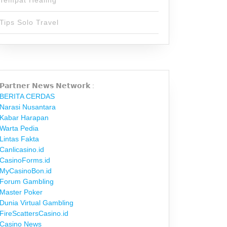
Tempat Healing
Tips Solo Travel
𝗣𝗮𝗿𝘁𝗻𝗲𝗿 𝗡𝗲𝘄𝘀 𝗡𝗲𝘁𝘄𝗼𝗿𝗸 :
BERITA CERDAS
Narasi Nusantara
Kabar Harapan
Warta Pedia
Lintas Fakta
Canlicasino.id
CasinoForms.id
MyCasinoBon.id
Forum Gambling
Master Poker
Dunia Virtual Gambling
FireScattersCasino.id
Casino News