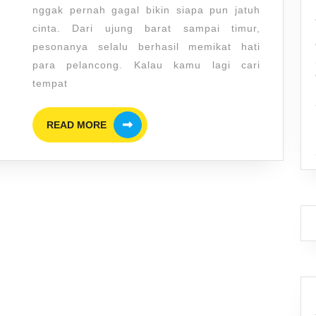
Macam
nggak pernah gagal bikin siapa pun jatuh
Wisata
cinta. Dari ujung barat sampai timur,
Pulau
pesonanya selalu berhasil memikat hati
Sumba
para pelancong. Kalau kamu lagi cari
yang
tempat
Lagi
READ
Hits!
READ MORE
MORE