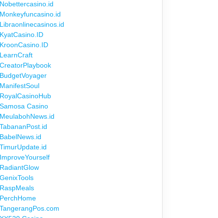
Nobettercasino.id
Monkeyfuncasino.id
Libraonlinecasinos.id
KyatCasino.ID
KroonCasino.ID
LearnCraft
CreatorPlaybook
BudgetVoyager
ManifestSoul
RoyalCasinoHub
Samosa Casino
MeulabohNews.id
TabananPost.id
BabelNews.id
TimurUpdate.id
ImproveYourself
RadiantGlow
GenixTools
RaspMeals
PerchHome
TangerangPos.com