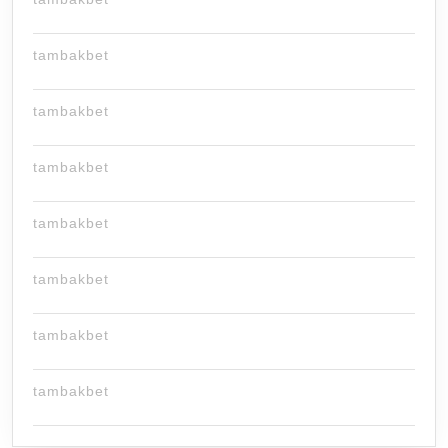
tambakbet
tambakbet
tambakbet
tambakbet
tambakbet
tambakbet
tambakbet