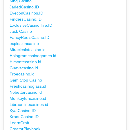
King Casino
JadedCasino.ID
EyeconCasinos.ID
FindersCasino.ID
ExclusiveCasinoHire.ID
Jack Casino
FancyReelsCasino.ID
explosioncasino
Miracleslotcasino.id
Hologramcasinogames.id
Himontecasino.id
Guavacasino.id
Froecasino.id
Gam Stop Casino
Freshcasinoglass.id
Nobettercasino.id
Monkeyfuncasino.id
Libraonlinecasinos.id
KyatCasino.ID
KroonCasino.ID
LearnCraft
CreatorPlaybook