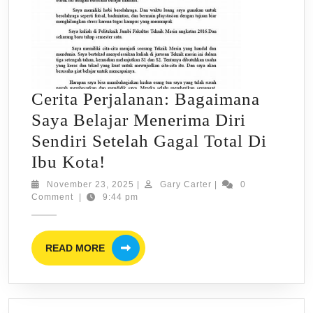
Cerita Perjalanan: Bagaimana
Saya Belajar Menerima Diri
Sendiri Setelah Gagal Total Di
Cerita
Ibu Kota!
Perjalanan:
November
Gary
November 23, 2025
|
Gary Carter
|
0
23,
Carter
Comment
|
9:44 pm
Bagaimana
2025
Saya
Belajar
READ
READ MORE
MORE
Menerima
Diri
Sendiri