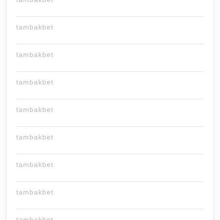
tambakbet
tambakbet
tambakbet
tambakbet
tambakbet
tambakbet
tambakbet
tambakbet