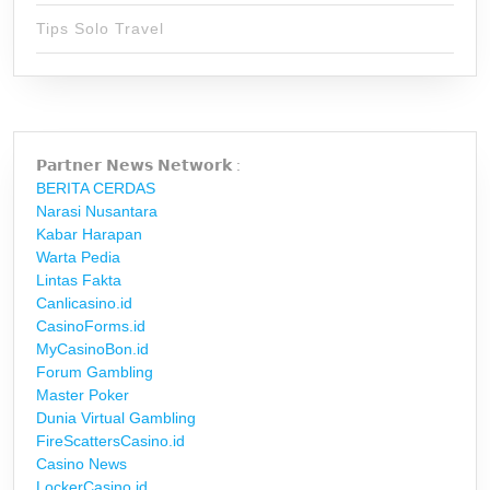
Tips Solo Travel
𝗣𝗮𝗿𝘁𝗻𝗲𝗿 𝗡𝗲𝘄𝘀 𝗡𝗲𝘁𝘄𝗼𝗿𝗸 :
BERITA CERDAS
Narasi Nusantara
Kabar Harapan
Warta Pedia
Lintas Fakta
Canlicasino.id
CasinoForms.id
MyCasinoBon.id
Forum Gambling
Master Poker
Dunia Virtual Gambling
FireScattersCasino.id
Casino News
LockerCasino.id