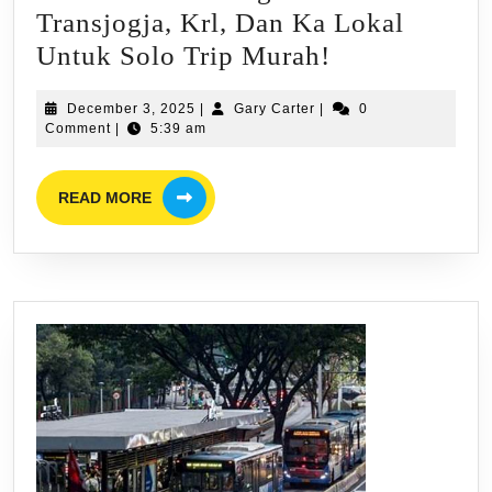
Transjogja, Krl, Dan Ka Lokal
Solo
Untuk Solo Trip Murah!
Travel
December
Gary
December 3, 2025
|
Gary Carter
|
0
Di
3,
Carter
Comment
|
5:39 am
Yogya!
2025
Pemanfaatan
READ
READ MORE
MORE
Jaringan
Bus
Transjogja,
Krl,
Dan
Ka
Lokal
Untuk
Solo