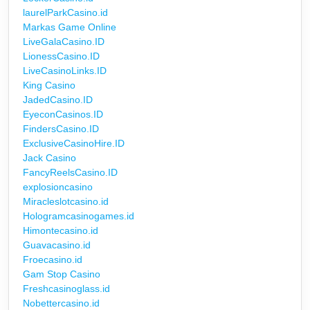
laurelParkCasino.id
Markas Game Online
LiveGalaCasino.ID
LionessCasino.ID
LiveCasinoLinks.ID
King Casino
JadedCasino.ID
EyeconCasinos.ID
FindersCasino.ID
ExclusiveCasinoHire.ID
Jack Casino
FancyReelsCasino.ID
explosioncasino
Miracleslotcasino.id
Hologramcasinogames.id
Himontecasino.id
Guavacasino.id
Froecasino.id
Gam Stop Casino
Freshcasinoglass.id
Nobettercasino.id