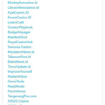
Monkeyfuncasino.id
Libraonlinecasinos.id
KyatCasino.ID
KroonCasino.ID
LearnCraft
CreatorPlaybook
BudgetVoyager
ManifestSoul
RoyalCasinoHub
Samosa Casino
MeulabohNews.id
TabananPost.id
BabelNews.id
TimurUpdate.id
ImproveYourself
RadiantGlow
GenixTools
RaspMeals
PerchHome
TangerangPos.com
XX520 Casino