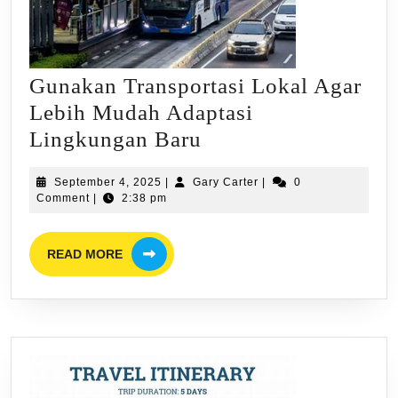
Trip
Murah!
Gunakan Transportasi Lokal Agar
Lebih Mudah Adaptasi
Gunakan
Lingkungan Baru
Transportasi
September
Gary
September 4, 2025
|
Gary Carter
|
0
Lokal
4,
Carter
Comment
|
2:38 pm
Agar
2025
Lebih
READ
READ MORE
MORE
Mudah
Adaptasi
Lingkungan
Baru