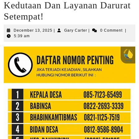
Kedutaan Dan Layanan Darurat
Setempat!
December
Gary
December 13, 2025
|
Gary Carter
|
0 Comment
|
13,
Carter
5:39 am
2025