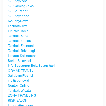
520PlayZone
520GamingNews
520BetRadar
520PlayScope
AV7PlayNews
LasiBetNews
FitFromHome
Tambak Sehat
Tambak Zodiak
Tambak Ekonomi
Tambak Teknologi
Liputan Kalimantan
Berita Sulawesi
Info Seputaran Bola Setiap hari
ORMAS TRAVEL
SukabumiPost.id
multisportsy.id
Nonton Online
Tambak Wisata
ZONA TRAVELING
RISK SALON
LangsaPost.com