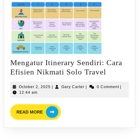
Mengatur Itinerary Sendiri: Cara
Mengatur
Efisien Nikmati Solo Travel
Itinerary
October
Gary
October 2, 2025
|
Gary Carter
|
0 Comment
|
Sendiri:
2,
Carter
12:44 am
Cara
2025
Efisien
READ
READ MORE
MORE
Nikmati
Solo
Travel