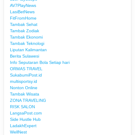
AV7PlayNews
LasiBetNews
FitFromHome
Tambak Sehat
Tambak Zodiak
Tambak Ekonomi
Tambak Teknologi
Liputan Kalimantan
Berita Sulawesi
Info Seputaran Bola Setiap hari
ORMAS TRAVEL
SukabumiPost.id
multisportsy.id
Nonton Online
Tambak Wisata
ZONA TRAVELING
RISK SALON
LangsaPost.com
Side Hustle Hub
LadakhExpert
WellNest