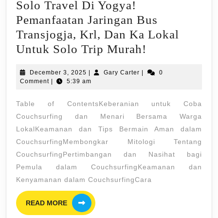
Solo Travel Di Yogya!
Pemanfaatan Jaringan Bus
Transjogja, Krl, Dan Ka Lokal
Solo
Untuk Solo Trip Murah!
Travel
December
Gary
December 3, 2025
|
Gary Carter
|
0
Di
3,
Carter
Comment
|
5:39 am
Yogya!
2025
Table of ContentsKeberanian untuk Coba
Pemanfaatan
Couchsurfing dan Menari Bersama Warga
Jaringan
LokalKeamanan dan Tips Bermain Aman dalam
Bus
CouchsurfingMembongkar Mitologi Tentang
Transjogja,
CouchsurfingPertimbangan dan Nasihat bagi
Krl,
Pemula dalam CouchsurfingKeamanan dan
Dan
Kenyamanan dalam CouchsurfingCara
Ka
READ
READ MORE
Lokal
MORE