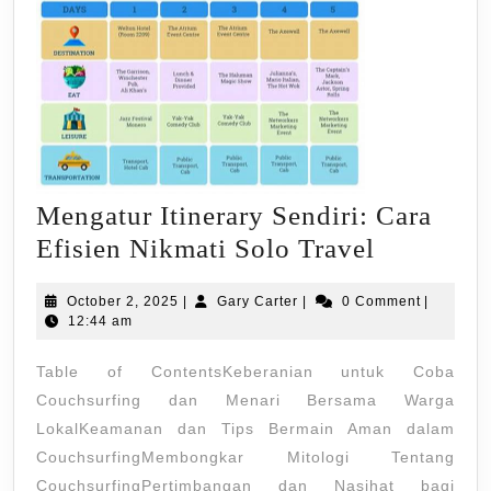
Mengatur Itinerary Sendiri: Cara
Mengatur
Efisien Nikmati Solo Travel
Itinerary
October
Gary
October 2, 2025
|
Gary Carter
|
0 Comment
|
Sendiri:
2,
Carter
12:44 am
Cara
2025
Table of ContentsKeberanian untuk Coba
Efisien
Couchsurfing dan Menari Bersama Warga
Nikmati
LokalKeamanan dan Tips Bermain Aman dalam
Solo
CouchsurfingMembongkar Mitologi Tentang
Travel
CouchsurfingPertimbangan dan Nasihat bagi