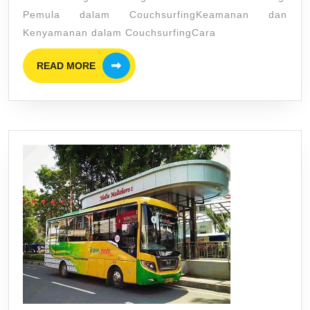
Pemula dalam CouchsurfingKeamanan dan
Kenyamanan dalam CouchsurfingCara
READ
READ MORE
MORE