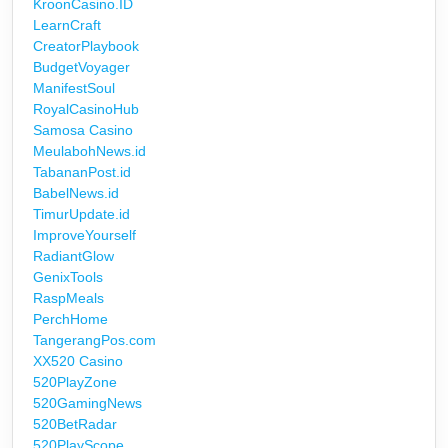
KroonCasino.ID
LearnCraft
CreatorPlaybook
BudgetVoyager
ManifestSoul
RoyalCasinoHub
Samosa Casino
MeulabohNews.id
TabananPost.id
BabelNews.id
TimurUpdate.id
ImproveYourself
RadiantGlow
GenixTools
RaspMeals
PerchHome
TangerangPos.com
XX520 Casino
520PlayZone
520GamingNews
520BetRadar
520PlayScope