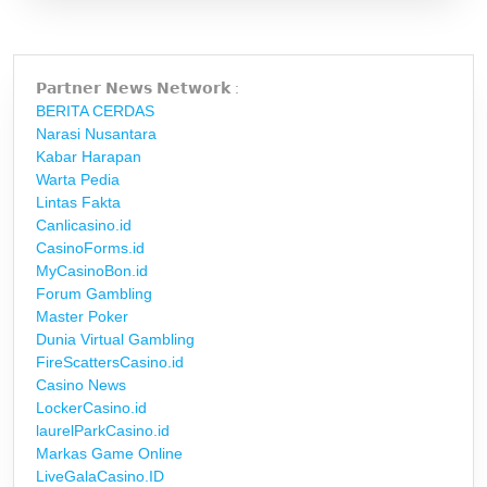
𝗣𝗮𝗿𝘁𝗻𝗲𝗿 𝗡𝗲𝘄𝘀 𝗡𝗲𝘁𝘄𝗼𝗿𝗸 :
BERITA CERDAS
Narasi Nusantara
Kabar Harapan
Warta Pedia
Lintas Fakta
Canlicasino.id
CasinoForms.id
MyCasinoBon.id
Forum Gambling
Master Poker
Dunia Virtual Gambling
FireScattersCasino.id
Casino News
LockerCasino.id
laurelParkCasino.id
Markas Game Online
LiveGalaCasino.ID