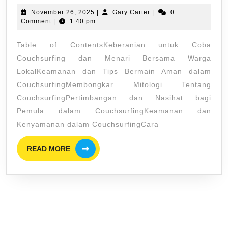
Traveling!
November
Gary
November 26, 2025
|
Gary Carter
|
0
Ini
26,
Carter
Comment
|
1:40 pm
Dia
2025
Table of ContentsKeberanian untuk Coba
5
Couchsurfing dan Menari Bersama Warga
Negara
LokalKeamanan dan Tips Bermain Aman dalam
Di
CouchsurfingMembongkar Mitologi Tentang
Asia
CouchsurfingPertimbangan dan Nasihat bagi
Tenggara
Pemula dalam CouchsurfingKeamanan dan
Yang
Kenyamanan dalam CouchsurfingCara
Paling
READ
READ MORE
Ramah
MORE
Untuk
Solo
Traveler
Wanita!