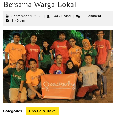
Bersama Warga Lokal
September
Gary
September 9, 2025
|
Gary Carter
|
0 Comment
|
9,
Carter
8:40 pm
2025
Categories:
Tips Solo Travel