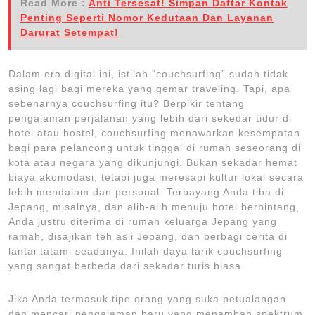
Read More :
Anti Tersesat! Simpan Daftar Kontak
Penting Seperti Nomor Kedutaan Dan Layanan
Darurat Setempat!
Dalam era digital ini, istilah “couchsurfing” sudah tidak
asing lagi bagi mereka yang gemar traveling. Tapi, apa
sebenarnya couchsurfing itu? Berpikir tentang
pengalaman perjalanan yang lebih dari sekedar tidur di
hotel atau hostel, couchsurfing menawarkan kesempatan
bagi para pelancong untuk tinggal di rumah seseorang di
kota atau negara yang dikunjungi. Bukan sekadar hemat
biaya akomodasi, tetapi juga meresapi kultur lokal secara
lebih mendalam dan personal. Terbayang Anda tiba di
Jepang, misalnya, dan alih-alih menuju hotel berbintang,
Anda justru diterima di rumah keluarga Jepang yang
ramah, disajikan teh asli Jepang, dan berbagi cerita di
lantai tatami seadanya. Inilah daya tarik couchsurfing
yang sangat berbeda dari sekadar turis biasa.
Jika Anda termasuk tipe orang yang suka petualangan
dan mencari pengalaman baru yang menambah spektrum