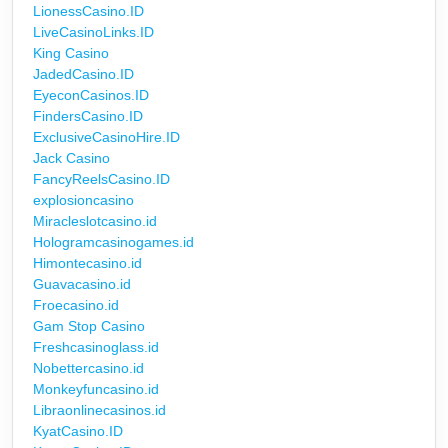
LionessCasino.ID
LiveCasinoLinks.ID
King Casino
JadedCasino.ID
EyeconCasinos.ID
FindersCasino.ID
ExclusiveCasinoHire.ID
Jack Casino
FancyReelsCasino.ID
explosioncasino
Miracleslotcasino.id
Hologramcasinogames.id
Himontecasino.id
Guavacasino.id
Froecasino.id
Gam Stop Casino
Freshcasinoglass.id
Nobettercasino.id
Monkeyfuncasino.id
Libraonlinecasinos.id
KyatCasino.ID