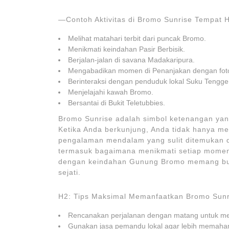
—Contoh Aktivitas di Bromo Sunrise Tempat H
Melihat matahari terbit dari puncak Bromo.
Menikmati keindahan Pasir Berbisik.
Berjalan-jalan di savana Madakaripura.
Mengabadikan momen di Penanjakan dengan foto
Berinteraksi dengan penduduk lokal Suku Tengge
Menjelajahi kawah Bromo.
Bersantai di Bukit Teletubbies.
Bromo Sunrise adalah simbol ketenangan yang
Ketika Anda berkunjung, Anda tidak hanya m
pengalaman mendalam yang sulit ditemukan di
termasuk bagaimana menikmati setiap momen
dengan keindahan Gunung Bromo memang buka
sejati.
H2: Tips Maksimal Memanfaatkan Bromo Sunr
Rencanakan perjalanan dengan matang untuk men
Gunakan jasa pemandu lokal agar lebih memaha