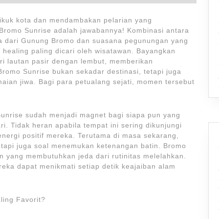
pikuk kota dan mendambakan pelarian yang
Bromo Sunrise adalah jawabannya! Kombinasi antara
a dari Gunung Bromo dan suasana pegunungan yang
i healing paling dicari oleh wisatawan. Bayangkan
ri lautan pasir dengan lembut, memberikan
omo Sunrise bukan sekadar destinasi, tetapi juga
an jiwa. Bagi para petualang sejati, momen tersebut
nrise sudah menjadi magnet bagi siapa pun yang
i. Tidak heran apabila tempat ini sering dikunjungi
energi positif mereka. Terutama di masa sekarang,
 tetapi juga soal menemukan ketenangan batin. Bromo
an yang membutuhkan jeda dari rutinitas melelahkan.
eka dapat menikmati setiap detik keajaiban alam
ing Favorit?