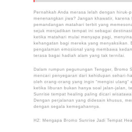
Pernahkah Anda merasa lelah dengan hiruk-
menenangkan jiwa? Jangan khawatir, karena 
pemandangan matahari terbit yang memeson
sejuk menjadikan tempat ini sebagai destinas
ketika matahari mulai menyapa pagi, menyina
kehangatan bagi mereka yang menyaksikan. Br
pengalaman emosional yang membawa kedamai
terasa bagai hadiah alam yang tak ternilai.
Dalam rumpun pegunungan Tengger, Bromo Su
mencari penyegaran dari kehidupan sehari-har
oleh orang-orang yang ingin “mengisi ulang” 
ketika liburan bukan hanya soal jalan-jalan,
Sunrise tempat healing paling dicari wisataw
Dengan perjalanan yang didesain khusus, mer
dengan segala kemegahannya.
H2: Mengapa Bromo Sunrise Jadi Tempat Heal