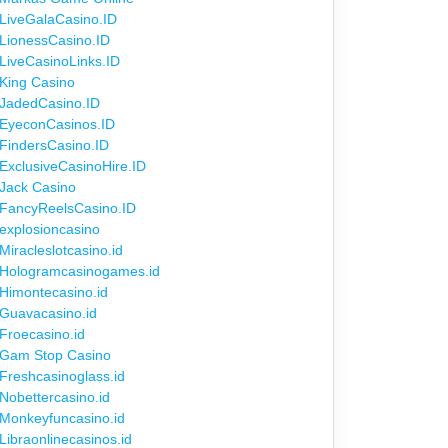
LiveGalaCasino.ID
LionessCasino.ID
LiveCasinoLinks.ID
King Casino
JadedCasino.ID
EyeconCasinos.ID
FindersCasino.ID
ExclusiveCasinoHire.ID
Jack Casino
FancyReelsCasino.ID
explosioncasino
Miracleslotcasino.id
Hologramcasinogames.id
Himontecasino.id
Guavacasino.id
Froecasino.id
Gam Stop Casino
Freshcasinoglass.id
Nobettercasino.id
Monkeyfuncasino.id
Libraonlinecasinos.id