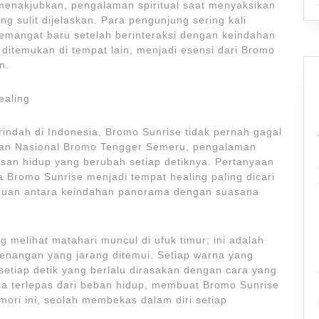
nakjubkan, pengalaman spiritual saat menyaksikan
 sulit dijelaskan. Para pengunjung sering kali
mangat baru setelah berinteraksi dengan keindahan
ditemukan di tempat lain, menjadi esensi dari Bromo
n.
ealing
rindah di Indonesia, Bromo Sunrise tidak pernah gagal
aman Nasional Bromo Tengger Semeru, pengalaman
kisan hidup yang berubah setiap detiknya. Pertanyaan
Bromo Sunrise menjadi tempat healing paling dicari
duan antara keindahan panorama dengan suasana
melihat matahari muncul di ufuk timur; ini adalah
nangan yang jarang ditemui. Setiap warna yang
 setiap detik yang berlalu dirasakan dengan cara yang
isa terlepas dari beban hidup, membuat Bromo Sunrise
ori ini, seolah membekas dalam diri setiap