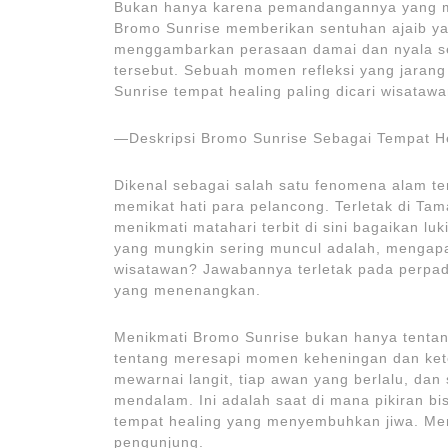
Bukan hanya karena pemandangannya yang me
Bromo Sunrise memberikan sentuhan ajaib yang
menggambarkan perasaan damai dan nyala se
tersebut. Sebuah momen refleksi yang jarang 
Sunrise tempat healing paling dicari wisatawa
—Deskripsi Bromo Sunrise Sebagai Tempat H
Dikenal sebagai salah satu fenomena alam te
memikat hati para pelancong. Terletak di T
menikmati matahari terbit di sini bagaikan lu
yang mungkin sering muncul adalah, mengapa 
wisatawan? Jawabannya terletak pada perpa
yang menenangkan.
Menikmati Bromo Sunrise bukan hanya tentang 
tentang meresapi momen keheningan dan kete
mewarnai langit, tiap awan yang berlalu, dan
mendalam. Ini adalah saat di mana pikiran b
tempat healing yang menyembuhkan jiwa. Mem
pengunjung.