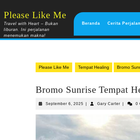
Skip
to
Please Like Me
content
Beranda
Cerita Perjala
Travel with Heart – Bukan
liburan. Ini perjalanan
menemukan makna!
Please Like Me
Tempat Healing
Bromo Sunr
Bromo Sunrise Tempat He
September
Gary
September 6, 2025
|
Gary Carter
|
0
6,
Carter
2025