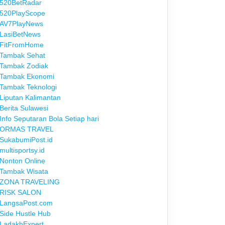
520BetRadar
520PlayScope
AV7PlayNews
LasiBetNews
FitFromHome
Tambak Sehat
Tambak Zodiak
Tambak Ekonomi
Tambak Teknologi
Liputan Kalimantan
Berita Sulawesi
Info Seputaran Bola Setiap hari
ORMAS TRAVEL
SukabumiPost.id
multisportsy.id
Nonton Online
Tambak Wisata
ZONA TRAVELING
RISK SALON
LangsaPost.com
Side Hustle Hub
LadakhExpert