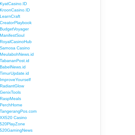
KyatCasino.ID
KroonCasino.ID
LearnCraft
CreatorPlaybook
BudgetVoyager
ManifestSoul
RoyalCasinoHub
Samosa Casino
MeulabohNews.id
TabananPost.id
BabelNews.id
TimurUpdate.id
ImproveYourself
RadiantGlow
GenixTools
RaspMeals
PerchHome
TangerangPos.com
XX520 Casino
520PlayZone
520GamingNews