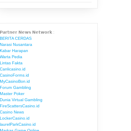
𝗣𝗮𝗿𝘁𝗻𝗲𝗿 𝗡𝗲𝘄𝘀 𝗡𝗲𝘁𝘄𝗼𝗿𝗸 :
BERITA CERDAS
Narasi Nusantara
Kabar Harapan
Warta Pedia
Lintas Fakta
Canlicasino.id
CasinoForms.id
MyCasinoBon.id
Forum Gambling
Master Poker
Dunia Virtual Gambling
FireScattersCasino.id
Casino News
LockerCasino.id
laurelParkCasino.id
Markas Game Online