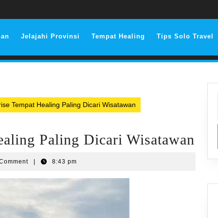
nan
Jelajahi Provinsi
Tempat Healing
Tips Solo Travel
ise Tempat Healing Paling Dicari Wisatawan
aling Paling Dicari Wisatawan
 Comment
|
8:43 pm