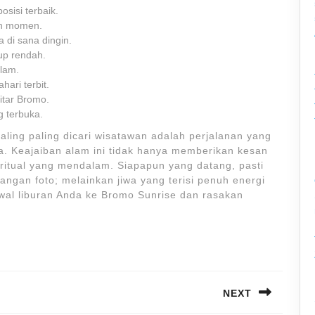
sisi terbaik.
an momen.
di sana dingin.
up rendah.
alam.
ari terbit.
itar Bromo.
g terbuka.
ling paling dicari wisatawan adalah perjalanan yang
wa. Keajaiban alam ini tidak hanya memberikan kesan
ritual yang mendalam. Siapapun yang datang, pasti
ngan foto; melainkan jiwa yang terisi penuh energi
dwal liburan Anda ke Bromo Sunrise dan rasakan
NEXT