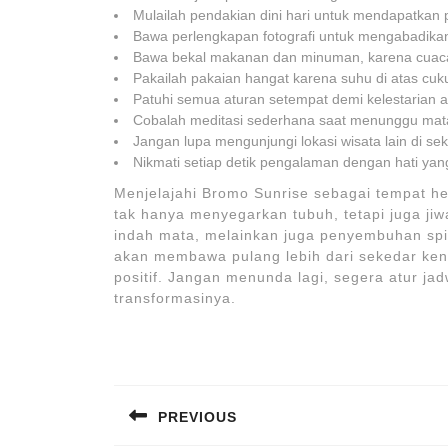
Mulailah pendakian dini hari untuk mendapatkan po
Bawa perlengkapan fotografi untuk mengabadik
Bawa bekal makanan dan minuman, karena cuaca 
Pakailah pakaian hangat karena suhu di atas cuk
Patuhi semua aturan setempat demi kelestarian 
Cobalah meditasi sederhana saat menunggu matah
Jangan lupa mengunjungi lokasi wisata lain di sek
Nikmati setiap detik pengalaman dengan hati yan
Menjelajahi Bromo Sunrise sebagai tempat hea
tak hanya menyegarkan tubuh, tetapi juga ji
indah mata, melainkan juga penyembuhan spi
akan membawa pulang lebih dari sekedar kena
positif. Jangan menunda lagi, segera atur ja
transformasinya.
Post
navigation
PREVIOUS