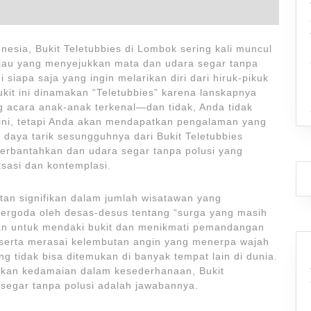
nesia, Bukit Teletubbies di Lombok sering kali muncul
au yang menyejukkan mata dan udara segar tanpa
i siapa saja yang ingin melarikan diri dari hiruk-pikuk
ukit ini dinamakan “Teletubbies” karena lanskapnya
g acara anak-anak terkenal—dan tidak, Anda tidak
ini, tetapi Anda akan mendapatkan pengalaman yang
daya tarik sesungguhnya dari Bukit Teletubbies
erbantahkan dan udara segar tanpa polusi yang
sasi dan kontemplasi.
tan signifikan dalam jumlah wisatawan yang
tergoda oleh desas-desus tentang “surga yang masih
an untuk mendaki bukit dan menikmati pemandangan
erta merasai kelembutan angin yang menerpa wajah
 tidak bisa ditemukan di banyak tempat lain di dunia.
rkan kedamaian dalam kesederhanaan, Bukit
segar tanpa polusi adalah jawabannya.