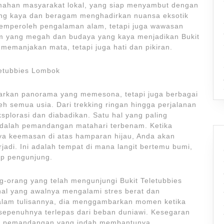
mahan masyarakat lokal, yang siap menyambut dengan
ng kaya dan beragam menghadirkan nuansa eksotik
 memperoleh pengalaman alam, tetapi juga wawasan
am yang megah dan budaya yang kaya menjadikan Bukit
memanjakan mata, tetapi juga hati dan pikiran.
letubbies Lombok
arkan panorama yang memesona, tetapi juga berbagai
eh semua usia. Dari trekking ringan hingga perjalanan
ieksplorasi dan diabadikan. Satu hal yang paling
dalah pemandangan matahari terbenam. Ketika
ya keemasan di atas hamparan hijau, Anda akan
adi. Ini adalah tempat di mana langit bertemu bumi,
ap pengunjung.
ang-orang yang telah mengunjungi Bukit Teletubbies
nal yang awalnya mengalami stres berat dan
alam tulisannya, dia menggambarkan momen ketika
, sepenuhnya terlepas dari beban duniawi. Kesegaran
an pemandangan yang indah membantunya