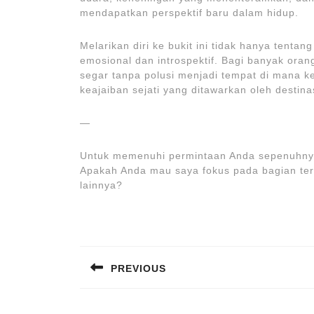
mendapatkan perspektif baru dalam hidup.
Melarikan diri ke bukit ini tidak hanya tentan
emosional dan introspektif. Bagi banyak oran
segar tanpa polusi menjadi tempat di mana k
keajaiban sejati yang ditawarkan oleh destinas
—
Untuk memenuhi permintaan Anda sepenuhnya,
Apakah Anda mau saya fokus pada bagian tert
lainnya?
Post
navigation
PREVIOUS
Previous
post: