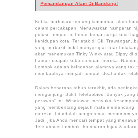
Pemandangan Alam Di Bandung!
Ketika berbicara tentang keindahan alam Indo
dalam percakapan. Menawarkan hamparan hij
polusi, tempat ini benar-benar surga kecil bag
kehidupan kota. Terletak di Gili Trawangan, b
yang berbukit-bukit menyerupai latar belakan
akan menemukan Tinky Winky atau Dipsy di s
hampir seajaib kebersamaan mereka. Namun, 
Lombok adalah keindahan alamnya yang tak t
membuatnya menjadi tempat ideal untuk relak
Dalam beberapa tahun terakhir, ada peningka
mengunjungi Bukit Teletubbies. Banyak yang 
perawan” ini. Wisatawan menyukai kesempat
yang membentang sejauh mata memandang, s
mereka. Ini adalah pengalaman mendalam yang
Jadi, jika Anda mencari tempat yang menawa
Teletubbies Lombok: hamparan hijau & udara 