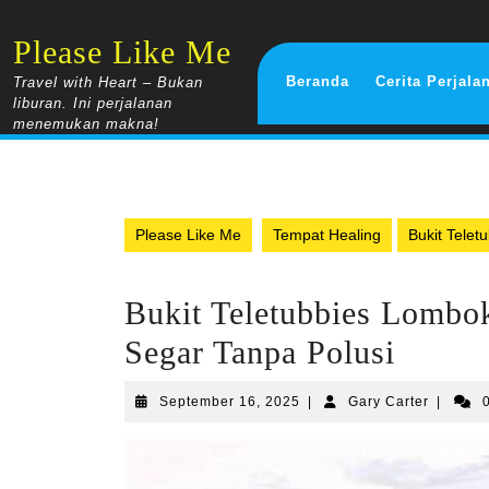
Skip
to
Please Like Me
content
Beranda
Cerita Perjala
Travel with Heart – Bukan
liburan. Ini perjalanan
menemukan makna!
Please Like Me
Tempat Healing
Bukit Tele
Bukit Teletubbies Lombo
Segar Tanpa Polusi
September
Gary
September 16, 2025
|
Gary Carter
|
16,
Carter
2025