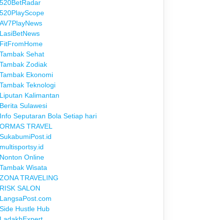
520BetRadar
520PlayScope
AV7PlayNews
LasiBetNews
FitFromHome
Tambak Sehat
Tambak Zodiak
Tambak Ekonomi
Tambak Teknologi
Liputan Kalimantan
Berita Sulawesi
Info Seputaran Bola Setiap hari
ORMAS TRAVEL
SukabumiPost.id
multisportsy.id
Nonton Online
Tambak Wisata
ZONA TRAVELING
RISK SALON
LangsaPost.com
Side Hustle Hub
LadakhExpert