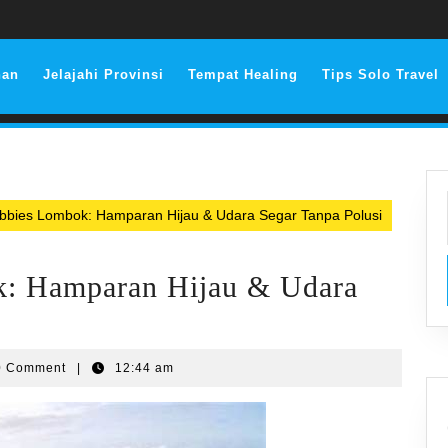
nan
Jelajahi Provinsi
Tempat Healing
Tips Solo Travel
tubbies Lombok: Hamparan Hijau & Udara Segar Tanpa Polusi
k: Hamparan Hijau & Udara
0 Comment
|
12:44 am