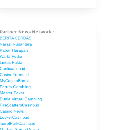
𝗣𝗮𝗿𝘁𝗻𝗲𝗿 𝗡𝗲𝘄𝘀 𝗡𝗲𝘁𝘄𝗼𝗿𝗸 :
BERITA CERDAS
Narasi Nusantara
Kabar Harapan
Warta Pedia
Lintas Fakta
Canlicasino.id
CasinoForms.id
MyCasinoBon.id
Forum Gambling
Master Poker
Dunia Virtual Gambling
FireScattersCasino.id
Casino News
LockerCasino.id
laurelParkCasino.id
Markas Game Online