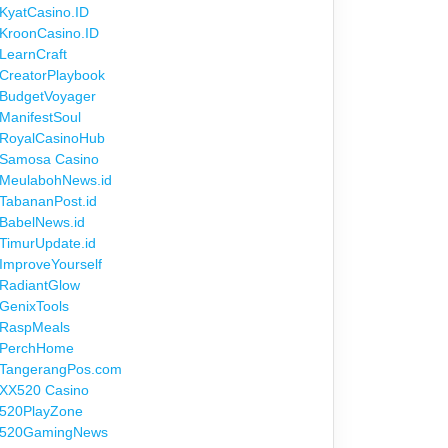
KyatCasino.ID
k
KroonCasino.ID
LearnCraft
CreatorPlaybook
BudgetVoyager
ManifestSoul
RoyalCasinoHub
Samosa Casino
MeulabohNews.id
TabananPost.id
BabelNews.id
TimurUpdate.id
ImproveYourself
RadiantGlow
GenixTools
RaspMeals
PerchHome
TangerangPos.com
XX520 Casino
520PlayZone
520GamingNews