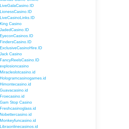
LiveGalaCasino.ID
LionessCasino.ID
LiveCasinoLinks.ID
King Casino
JadedCasino.ID
EyeconCasinos.ID
FindersCasino.ID
ExclusiveCasinoHire.ID
Jack Casino
FancyReelsCasino.ID
explosioncasino
Miracleslotcasino.id
Hologramcasinogames.id
Himontecasino.id
Guavacasino.id
Froecasino.id
Gam Stop Casino
Freshcasinoglass.id
Nobettercasino.id
Monkeyfuncasino.id
Libraonlinecasinos.id