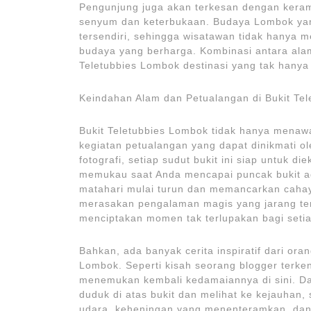
Pengunjung juga akan terkesan dengan kera
senyum dan keterbukaan. Budaya Lombok ya
tersendiri, sehingga wisatawan tidak hanya
budaya yang berharga. Kombinasi antara al
Teletubbies Lombok destinasi yang tak hanya 
Keindahan Alam dan Petualangan di Bukit Te
Bukit Teletubbies Lombok tidak hanya menaw
kegiatan petualangan yang dapat dinikmati ol
fotografi, setiap sudut bukit ini siap untuk d
memukau saat Anda mencapai puncak bukit a
matahari mulai turun dan memancarkan caha
merasakan pengalaman magis yang jarang terj
menciptakan momen tak terlupakan bagi seti
Bahkan, ada banyak cerita inspiratif dari or
Lombok. Seperti kisah seorang blogger terke
menemukan kembali kedamaiannya di sini. D
duduk di atas bukit dan melihat ke kejauhan
udara, keheningan yang menenteramkan, d