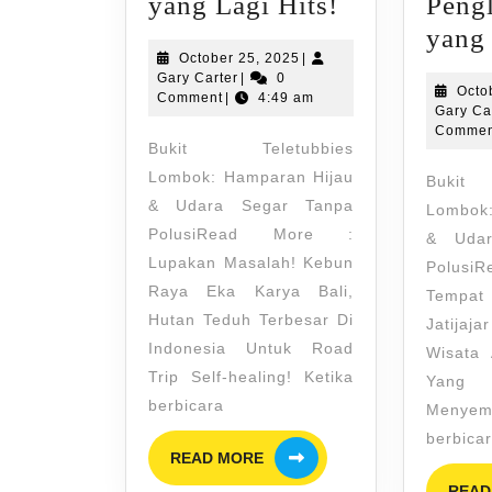
Melepas
yang Lagi Hits!
Peng
Penat?
yang 
October
October 25, 2025
|
Yuk,
Gary
25,
Gary Carter
|
0
Octo
Healing
Carter
2025
Comment
|
4:49 am
Gary Ca
ke
Commen
Bukit Teletubbies
Desa
Lombok: Hamparan Hijau
Bukit
Wisata
& Udara Segar Tanpa
Lombok:
Pujon
PolusiRead More :
& Udar
Kidul
Lupakan Masalah! Kebun
Polus
Raya Eka Karya Bali,
yang
Tempa
Hutan Teduh Terbesar Di
Jatijaj
Lagi
Indonesia Untuk Road
Wisata 
Hits!
Trip Self-healing! Ketika
Yang D
berbicara
Menyem
berbica
READ
READ MORE
MORE
READ