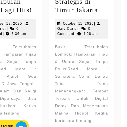
lipuran
Strategis di
Liburan
Menguli
Lagi Hits!
Timur Jakarta
Seru
Pesona
October
October
ber 19, 2025
|
October 11, 2025
|
ke
Grand
Gary
19,
Gary
11,
rter
|
0
Gary Carter
|
0
Bali?
Wisata
Carter
2025
Carter
2025
t
|
3:36 am
Comment
|
4:28 am
Intip
Tambun
 Teletubbies
Bukit Teletubbies
6
Selatan,
 Hamparan Hijau
Lombok: Hamparan Hijau
Tempat
Hunian
a Segar Tanpa
& Udara Segar Tanpa
Wisata
Strategis
iRead More :
PolusiRead More :
Dekat
di
t Ajaib! Gua
Sumatera Calm! Danau
ar Di Jawa Tengah:
Toba Yang
Desa
Timur
Alam Dan Religi
Menenangkan: Tempat
Penglipuran
Jakarta
ipercaya Bisa
Terbaik Untuk Digital
yang
buhkan! Ketika
Detox Dan Menemukan
Lagi
ra tentang
Makna Hidup! Ketika
Hits!
berbicara tentang
READ
 MORE