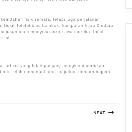
g keindahan fisik semata, tetapi juga perjalanan
g, Bukit Teletubbies Lombok: hamparan hijau & udara
esejukan alam menyelaraskan jiwa mereka. Inilah
i ini.
 artikel yang lebih panjang mungkin diperlukan.
entu lebih mendetail atau lanjutkan dengan bagian
NEXT
Next
post: