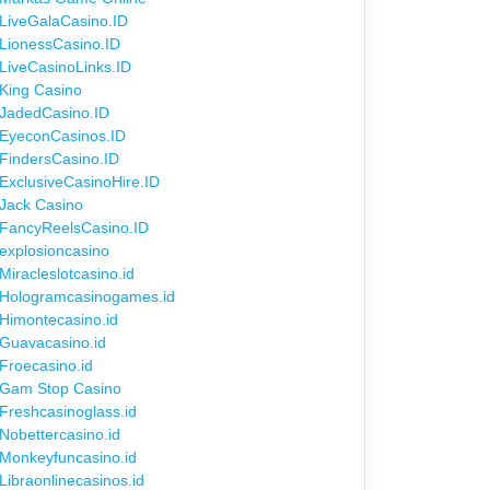
LiveGalaCasino.ID
LionessCasino.ID
LiveCasinoLinks.ID
King Casino
JadedCasino.ID
EyeconCasinos.ID
FindersCasino.ID
ExclusiveCasinoHire.ID
Jack Casino
FancyReelsCasino.ID
explosioncasino
Miracleslotcasino.id
Hologramcasinogames.id
Himontecasino.id
Guavacasino.id
Froecasino.id
Gam Stop Casino
Freshcasinoglass.id
Nobettercasino.id
Monkeyfuncasino.id
Libraonlinecasinos.id