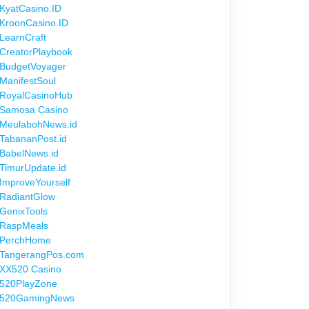
KyatCasino.ID
KroonCasino.ID
LearnCraft
CreatorPlaybook
BudgetVoyager
ManifestSoul
RoyalCasinoHub
Samosa Casino
MeulabohNews.id
TabananPost.id
BabelNews.id
TimurUpdate.id
ImproveYourself
RadiantGlow
GenixTools
RaspMeals
PerchHome
TangerangPos.com
XX520 Casino
520PlayZone
520GamingNews