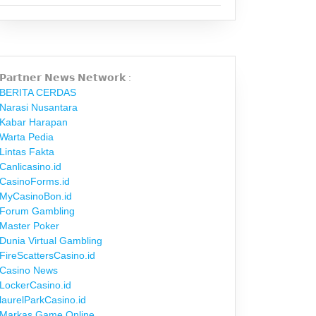
𝗣𝗮𝗿𝘁𝗻𝗲𝗿 𝗡𝗲𝘄𝘀 𝗡𝗲𝘁𝘄𝗼𝗿𝗸 :
BERITA CERDAS
Narasi Nusantara
Kabar Harapan
Warta Pedia
Lintas Fakta
Canlicasino.id
CasinoForms.id
MyCasinoBon.id
Forum Gambling
Master Poker
Dunia Virtual Gambling
FireScattersCasino.id
Casino News
LockerCasino.id
laurelParkCasino.id
Markas Game Online