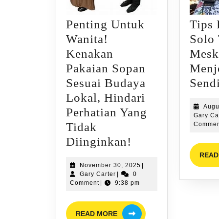
Penting Untuk
Tips 
Wanita!
Solo 
Kenakan
Mesk
Pakaian Sopan
Menj
Sesuai Budaya
Sendi
Lokal, Hindari
Augu
Perhatian Yang
Gary Ca
Tidak
Commen
Penting
Diinginkan!
Untuk
READ
November
November 30, 2025
|
Wanita!
Gary
30,
Gary Carter
|
0
Kenakan
Carter
2025
Comment
|
9:38 pm
Pakaian
READ
Sopan
READ MORE