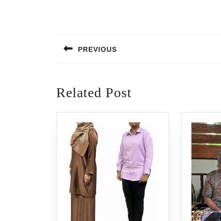
Post
navigation
PREVIOUS
Previous
post:
Related Post