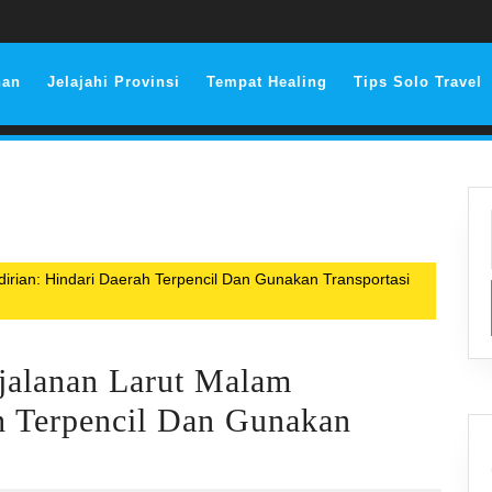
nan
Jelajahi Provinsi
Tempat Healing
Tips Solo Travel
irian: Hindari Daerah Terpencil Dan Gunakan Transportasi
jalanan Larut Malam
h Terpencil Dan Gunakan