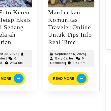
Foto Keren
Manfaatkan
Tetap Eksis
Komunitas
i Sedang
Traveler Online
elajah
Untuk Tips Info
Tips
Manfaatkan
rian
Real Time
Foto
Komunitas
August
September
st 30, 2025
|
September 6, 2025
|
Keren
Traveler
Gary
30,
Gary
6,
rter
|
0
Gary Carter
|
0
Solo
Online
Carter
2025
Carter
2025
t
|
2:43 am
Comment
|
8:41 am
Tetap
Untuk
READ
READ
Eksis
Tips
 MORE
READ MORE
MORE
MORE
Meski
Info
Sedang
Real
Menjelajah
Time
Sendirian