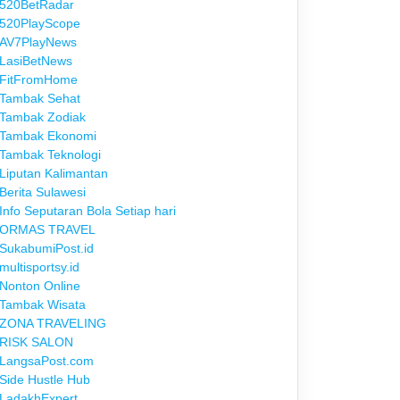
520BetRadar
520PlayScope
AV7PlayNews
LasiBetNews
FitFromHome
Tambak Sehat
Tambak Zodiak
Tambak Ekonomi
Tambak Teknologi
Liputan Kalimantan
Berita Sulawesi
Info Seputaran Bola Setiap hari
ORMAS TRAVEL
SukabumiPost.id
multisportsy.id
Nonton Online
Tambak Wisata
ZONA TRAVELING
RISK SALON
LangsaPost.com
Side Hustle Hub
LadakhExpert