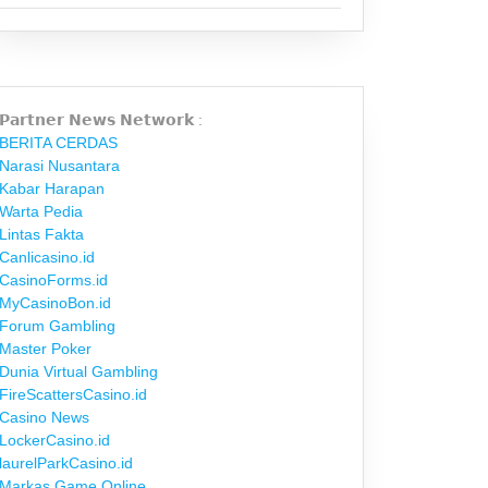
𝗣𝗮𝗿𝘁𝗻𝗲𝗿 𝗡𝗲𝘄𝘀 𝗡𝗲𝘁𝘄𝗼𝗿𝗸 :
BERITA CERDAS
Narasi Nusantara
Kabar Harapan
Warta Pedia
Lintas Fakta
Canlicasino.id
CasinoForms.id
MyCasinoBon.id
Forum Gambling
Master Poker
Dunia Virtual Gambling
FireScattersCasino.id
Casino News
LockerCasino.id
laurelParkCasino.id
Markas Game Online