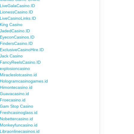
LiveGalaCasino.ID
LionessCasino.ID
LiveCasinoLinks.ID
King Casino
JadedCasino.ID
EyeconCasinos.ID
FindersCasino.ID
ExclusiveCasinoHire.ID
Jack Casino
FancyReelsCasino.ID
explosioncasino
Miracleslotcasino.id
Hologramcasinogames.id
Himontecasino.id
Guavacasino.id
Froecasino.id
Gam Stop Casino
Freshcasinoglass.id
Nobettercasino.id
Monkeyfuncasino.id
Libraonlinecasinos.id