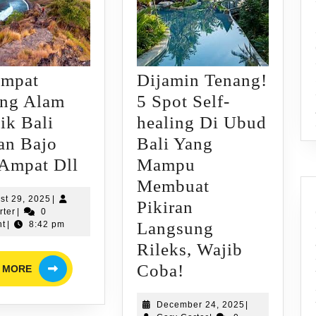
empat
Dijamin Tenang!
ing Alam
5 Spot Self-
ik Bali
healing Di Ubud
an Bajo
Bali Yang
10
 Ampat Dll
Mampu
Tempat
Membuat
August
st 29, 2025
|
Healing
Pikiran
Gary
29,
rter
|
0
Alam
Carter
2025
Langsung
t
|
8:42 pm
Terbaik
Rileks, Wajib
READ
Bali
Dijamin
Coba!
 MORE
MORE
Labuan
Tenang!
December
December 24, 2025
|
Bajo
5