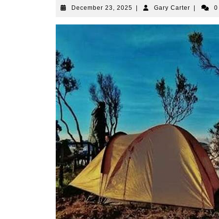
December
Gary
December 23, 2025
|
Gary Carter
|
0
23,
Carter
2025