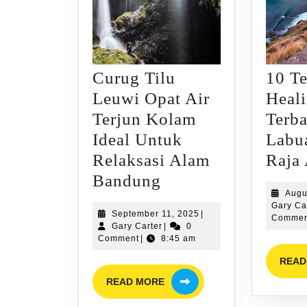
Curug Tilu
10 T
Leuwi Opat Air
Heal
Terjun Kolam
Terba
Ideal Untuk
Labu
Relaksasi Alam
Raja
Curug
Bandung
Augu
Tilu
Gary Ca
September
September 11, 2025
|
Leuwi
Commen
Gary
11,
Gary Carter
|
0
Opat
Carter
2025
Comment
|
8:45 am
Air
READ
READ
Terjun
READ MORE
MORE
Kolam