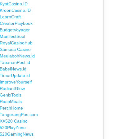
KyatCasino.ID
KroonCasino.ID
LearnCraft
CreatorPlaybook
BudgetVoyager
ManifestSoul
RoyalCasinoHub
Samosa Casino
MeulabohNews.id
TabananPost.id
BabelNews.id
TimurUpdate.id
ImproveYourself
RadiantGlow
GenixTools
RaspMeals
PerchHome
TangerangPos.com
XX520 Casino
520PlayZone
520GamingNews