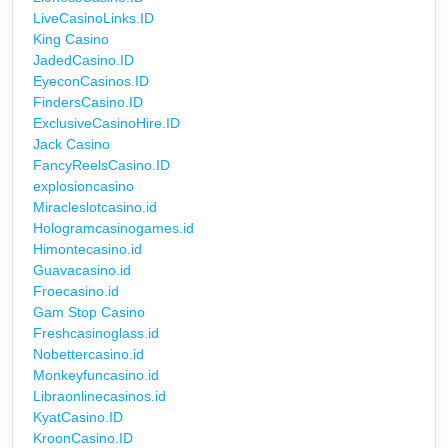
LiveCasinoLinks.ID
King Casino
JadedCasino.ID
EyeconCasinos.ID
FindersCasino.ID
ExclusiveCasinoHire.ID
Jack Casino
FancyReelsCasino.ID
explosioncasino
Miracleslotcasino.id
Hologramcasinogames.id
Himontecasino.id
Guavacasino.id
Froecasino.id
Gam Stop Casino
Freshcasinoglass.id
Nobettercasino.id
Monkeyfuncasino.id
Libraonlinecasinos.id
KyatCasino.ID
KroonCasino.ID