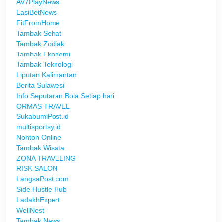
AV7PlayNews
LasiBetNews
FitFromHome
Tambak Sehat
Tambak Zodiak
Tambak Ekonomi
Tambak Teknologi
Liputan Kalimantan
Berita Sulawesi
Info Seputaran Bola Setiap hari
ORMAS TRAVEL
SukabumiPost.id
multisportsy.id
Nonton Online
Tambak Wisata
ZONA TRAVELING
RISK SALON
LangsaPost.com
Side Hustle Hub
LadakhExpert
WellNest
Tambak News