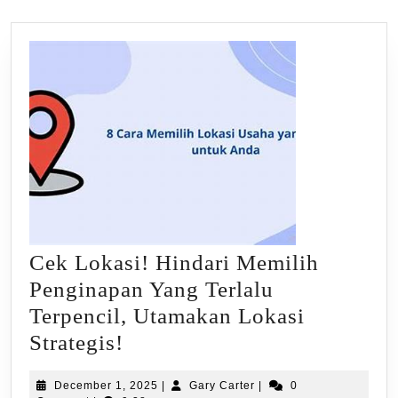
Cek Lokasi! Hindari Memilih
Penginapan Yang Terlalu
Terpencil, Utamakan Lokasi
Cek
Strategis!
Lokasi!
December
Gary
December 1, 2025
|
Gary Carter
|
0
Hindari