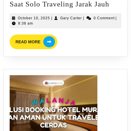
Bagai
Saat Solo Traveling Jarak Jauh
Menga
October
Gary
October 10, 2025
|
Gary Carter
|
0 Comment
|
Jet
10,
Carter
8:38 am
Lag
2025
Saat
READ
READ MORE
MORE
Solo
Travel
Jarak
Jauh