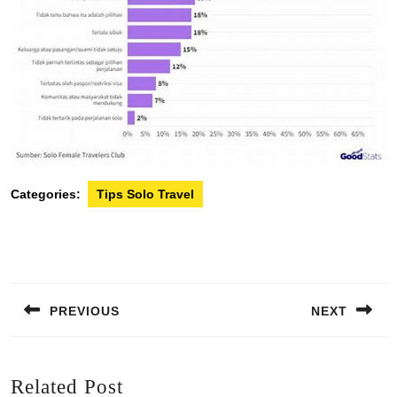
Categories:
Tips Solo Travel
Post
navigation
PREVIOUS
NEXT
Previous
Next
post:
post:
Related Post