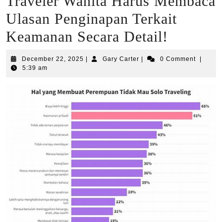
Traveler Wanita Harus Membaca
Ulasan Penginapan Terkait
Keamanan Secara Detail!
December
Gary
December 22, 2025
|
Gary Carter
|
0 Comment
|
22,
Carter
5:39 am
2025