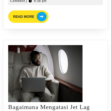
1,
Carter
Comment
|
9:38 pm
Memilih
2025
Penginapan
READ
READ MORE
MORE
Yang
Terlalu
Terpencil,
Utamakan
Lokasi
Strategis!
Bagaimana Mengatasi Jet Lag