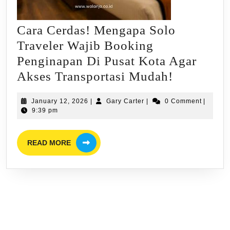
Cara Cerdas! Mengapa Solo
Traveler Wajib Booking
Penginapan Di Pusat Kota Agar
Cara
Akses Transportasi Mudah!
Cerdas!
January
Gary
January 12, 2026
|
Gary Carter
|
0 Comment
|
Mengapa
12,
Carter
9:39 pm
Solo
2026
Traveler
READ
READ MORE
MORE
Wajib
Booking
Penginap
Di
Pusat
Kota