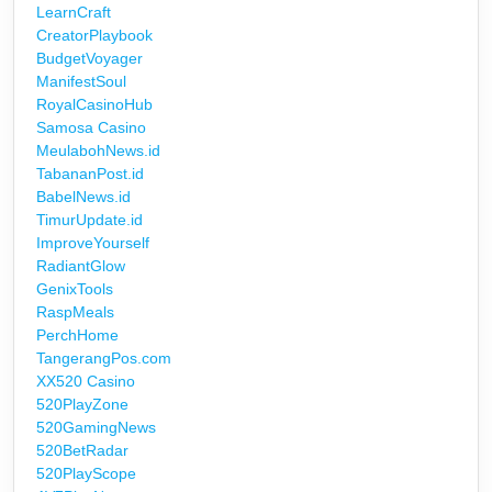
LearnCraft
CreatorPlaybook
BudgetVoyager
ManifestSoul
RoyalCasinoHub
Samosa Casino
MeulabohNews.id
TabananPost.id
BabelNews.id
TimurUpdate.id
ImproveYourself
RadiantGlow
GenixTools
RaspMeals
PerchHome
TangerangPos.com
XX520 Casino
520PlayZone
520GamingNews
520BetRadar
520PlayScope