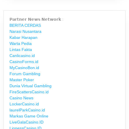
𝗣𝗮𝗿𝘁𝗻𝗲𝗿 𝗡𝗲𝘄𝘀 𝗡𝗲𝘁𝘄𝗼𝗿𝗸 :
BERITA CERDAS
Narasi Nusantara
Kabar Harapan
Warta Pedia
Lintas Fakta
Canlicasino.id
CasinoForms.id
MyCasinoBon.id
Forum Gambling
Master Poker
Dunia Virtual Gambling
FireScattersCasino.id
Casino News
LockerCasino.id
laurelParkCasino.id
Markas Game Online
LiveGalaCasino.ID
LionessCasino.ID