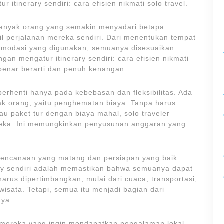
inerary sendiri: cara efisien nikmati solo travel.
anyak orang yang semakin menyadari betapa
 perjalanan mereka sendiri. Dari menentukan tempat
omodasi yang digunakan, semuanya disesuaikan
an mengatur itinerary sendiri: cara efisien nikmati
r-benar berarti dan penuh kenangan.
 berhenti hanya pada kebebasan dan fleksibilitas. Ada
yak orang, yaitu penghematan biaya. Tanpa harus
u paket tur dengan biaya mahal, solo traveler
reka. Ini memungkinkan penyusunan anggaran yang
encanaan yang matang dan persiapan yang baik.
ary sendiri adalah memastikan bahwa semuanya dapat
harus dipertimbangkan, mulai dari cuaca, transportasi,
isata. Tetapi, semua itu menjadi bagian dari
ya.
i mereka yang ingin mendapatkan pengalaman lokal