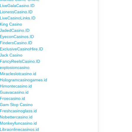
LiveGalaCasino.ID
LionessCasino.ID
LiveCasinoLinks.ID
King Casino
JadedCasino.ID
EyeconCasinos.ID
FindersCasino.ID
ExclusiveCasinoHire.ID
Jack Casino
FancyReelsCasino.ID
explosioncasino
Miracleslotcasino.id
Hologramcasinogames.id
Himontecasino.id
Guavacasino.id
Froecasino.id
Gam Stop Casino
Freshcasinoglass.id
Nobettercasino.id
Monkeyfuncasino.id
Libraonlinecasinos.id