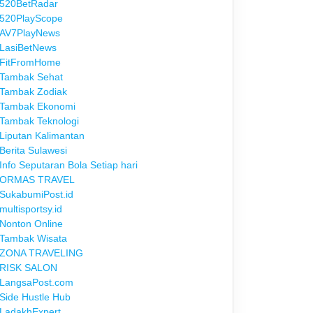
520BetRadar
520PlayScope
AV7PlayNews
LasiBetNews
FitFromHome
Tambak Sehat
Tambak Zodiak
Tambak Ekonomi
Tambak Teknologi
Liputan Kalimantan
Berita Sulawesi
Info Seputaran Bola Setiap hari
ORMAS TRAVEL
SukabumiPost.id
multisportsy.id
Nonton Online
Tambak Wisata
ZONA TRAVELING
RISK SALON
LangsaPost.com
Side Hustle Hub
LadakhExpert