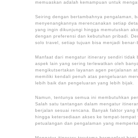
memuaskan adalah kemampuan untuk mengatur it
Seiring dengan bertambahnya pengalaman, b
menyenangkannya merencanakan setiap detail
yang ingin dikunjungi hingga memutuskan ak
dengan preferensi dan kebutuhan pribadi. Deng
solo travel, setiap tujuan bisa menjadi bena
Manfaat dari mengatur itinerary sendiri tidak
aspek lain yang sering terlewatkan oleh ban
mengikutsertakan layanan agen perjalanan ata
memiliki kendali penuh atas pengeluaran me
lebih baik dan pengeluaran yang lebih bijak.
Namun, tentunya semua ini membutuhkan per
Salah satu tantangan dalam mengatur itiner
berjalan sesuai rencana. Banyak faktor yang 
hingga ketersediaan akses ke tempat-tempat w
petualangan dan pengalaman yang memperka
Mengatur itinerary terutama bermanfaat bag