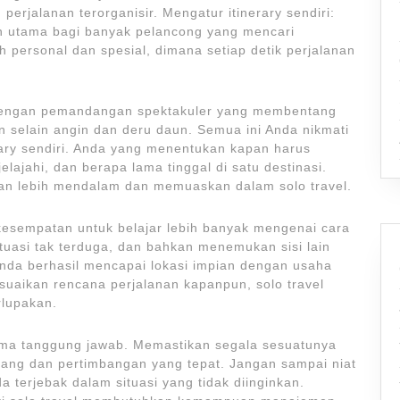
 perjalanan terorganisir. Mengatur itinerary sendiri:
ihan utama bagi banyak pelancong yang mencari
h personal dan spesial, dimana setiap detik perjalanan
t dengan pemandangan spektakuler yang membentang
 selain angin dan deru daun. Semua ini Anda nikmati
rary sendiri. Anda yang menentukan kapan harus
lajahi, dan berapa lama tinggal di satu destinasi.
an lebih mendalam dan memuaskan dalam solo travel.
kesempatan untuk belajar lebih banyak mengenai cara
tuasi tak terduga, dan bahkan menemukan sisi lain
 Anda berhasil mencapai lokasi impian dengan usaha
aikan rencana perjalanan kapanpun, solo travel
rlupakan.
ama tanggung jawab. Memastikan segala sesuatunya
ang dan pertimbangan yang tepat. Jangan sampai niat
terjebak dalam situasi yang tidak diinginkan.