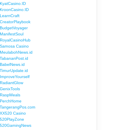
KyatCasino.ID
KroonCasino.ID
LearnCraft
CreatorPlaybook
BudgetVoyager
ManifestSoul
RoyalCasinoHub
Samosa Casino
MeulabohNews.id
TabananPost.id
BabelNews.id
TimurUpdate.id
ImproveYourself
RadiantGlow
GenixTools
RaspMeals
PerchHome
TangerangPos.com
XX520 Casino
520PlayZone
520GamingNews