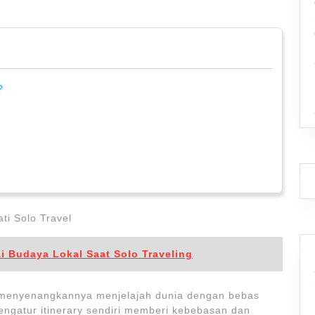
?
ati Solo Travel
 Budaya Lokal Saat Solo Traveling
menyenangkannya menjelajah dunia dengan bebas
engatur itinerary sendiri memberi kebebasan dan