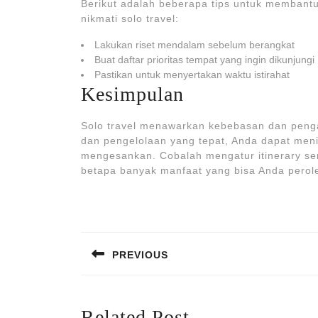
Berikut adalah beberapa tips untuk membantu 
nikmati solo travel:
Lakukan riset mendalam sebelum berangkat
Buat daftar prioritas tempat yang ingin dikunjungi
Pastikan untuk menyertakan waktu istirahat
Kesimpulan
Solo travel menawarkan kebebasan dan peng
dan pengelolaan yang tepat, Anda dapat men
mengesankan. Cobalah mengatur itinerary sendi
betapa banyak manfaat yang bisa Anda perol
Post
navigation
PREVIOUS
Previous
post:
Related Post