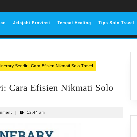
nan
Jelajahi Provinsi
Tempat Healing
Tips Solo Travel
inerary Sendiri: Cara Efisien Nikmati Solo Travel
i: Cara Efisien Nikmati Solo
omment
|
12:44 am