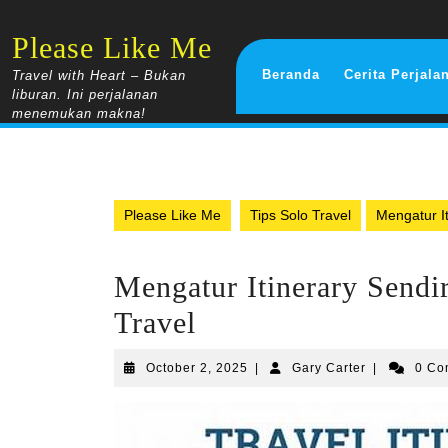
Skip
to
Please Like Me
content
Beranda
Cerita Perjala
Travel with Heart – Bukan
liburan. Ini perjalanan
menemukan makna!
Please Like Me
Tips Solo Travel
Mengatur It
Mengatur Itinerary Sendir
Travel
October
Gary
October 2, 2025
|
Gary Carter
|
0 C
2,
Carter
2025