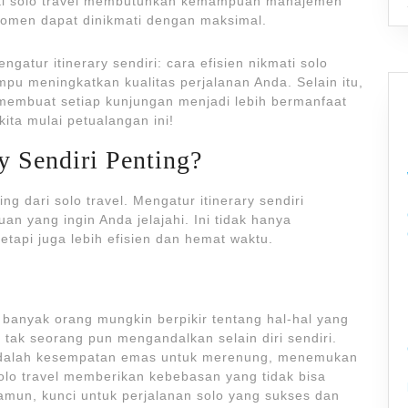
kmati solo travel membutuhkan kemampuan manajemen
momen dapat dinikmati dengan maksimal.
ngatur itinerary sendiri: cara efisien nikmati solo
ampu meningkatkan kualitas perjalanan Anda. Selain itu,
a membuat setiap kunjungan menjadi lebih bermanfaat
ita mulai petualangan ini!
y Sendiri Penting?
 dari solo travel. Mengatur itinerary sendiri
an yang ingin Anda jelajahi. Ini tidak hanya
tapi juga lebih efisien dan hemat waktu.
, banyak orang mungkin berpikir tentang hal-hal yang
tak seorang pun mengandalkan selain diri sendiri.
l adalah kesempatan emas untuk merenung, menemukan
 Solo travel memberikan kebebasan yang tidak bisa
amun, kunci untuk perjalanan solo yang sukses dan