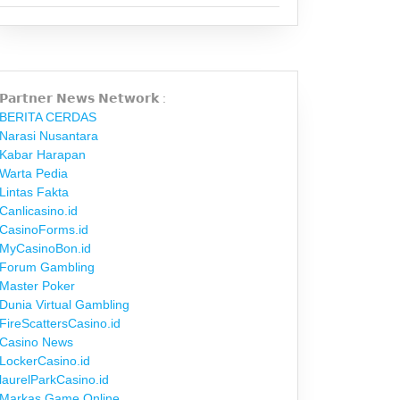
𝗣𝗮𝗿𝘁𝗻𝗲𝗿 𝗡𝗲𝘄𝘀 𝗡𝗲𝘁𝘄𝗼𝗿𝗸 :
BERITA CERDAS
Narasi Nusantara
Kabar Harapan
Warta Pedia
Lintas Fakta
Canlicasino.id
CasinoForms.id
MyCasinoBon.id
Forum Gambling
Master Poker
Dunia Virtual Gambling
FireScattersCasino.id
Casino News
LockerCasino.id
laurelParkCasino.id
Markas Game Online