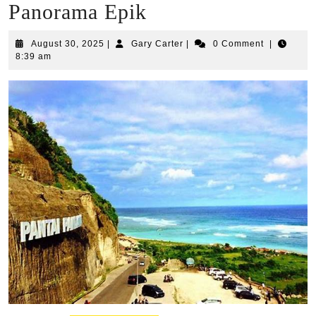
Panorama Epik
August
Gary
August 30, 2025
|
Gary Carter
|
0 Comment
|
30,
Carter
8:39 am
2025