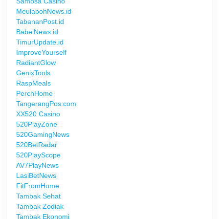
Samosa Casino
MeulabohNews.id
TabananPost.id
BabelNews.id
TimurUpdate.id
ImproveYourself
RadiantGlow
GenixTools
RaspMeals
PerchHome
TangerangPos.com
XX520 Casino
520PlayZone
520GamingNews
520BetRadar
520PlayScope
AV7PlayNews
LasiBetNews
FitFromHome
Tambak Sehat
Tambak Zodiak
Tambak Ekonomi