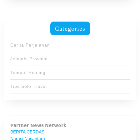
Categories
Cerita Perjalanan
Jelajahi Provinsi
Tempat Healing
Tips Solo Travel
𝗣𝗮𝗿𝘁𝗻𝗲𝗿 𝗡𝗲𝘄𝘀 𝗡𝗲𝘁𝘄𝗼𝗿𝗸 :
BERITA CERDAS
Narasi Nusantara