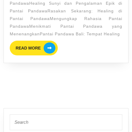
PandawaHealing Sunyi dan Pengalaman Epik di
Surga
Pantai PandawaRasakan Sekarang: Healing di
Tersembunyi
Pantai PandawaMengungkap Rahasia Pantai
yang
PandawaMenikmati Pantai Pandawa yang
Menakjubkan
MenenangkanPantai Pandawa Bali: Tempat Healing
READ
READ MORE
MORE
Search
for: