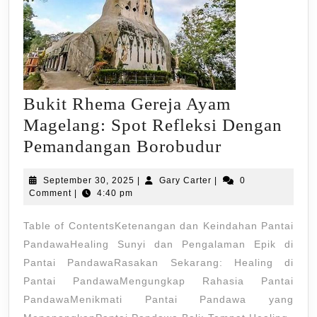
Bukit Rhema Gereja Ayam
Magelang: Spot Refleksi Dengan
Bukit
Pemandangan Borobudur
Rhema
September
Gary
September 30, 2025
|
Gary Carter
|
0
Gereja
30,
Carter
Comment
|
4:40 pm
Ayam
2025
Table of ContentsKetenangan dan Keindahan Pantai
Magelang:
PandawaHealing Sunyi dan Pengalaman Epik di
Spot
Pantai PandawaRasakan Sekarang: Healing di
Refleksi
Pantai PandawaMengungkap Rahasia Pantai
Dengan
PandawaMenikmati Pantai Pandawa yang
Pemandang