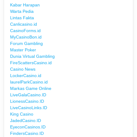
Kabar Harapan
Warta Pedia
Lintas Fakta
Canlicasino.id
CasinoForms.id
MyCasinoBon.id
Forum Gambling
Master Poker
Dunia Virtual Gambling
FireScattersCasino.id
Casino News
LockerCasino.id
laurelParkCasino.id
Markas Game Online
LiveGalaCasino.ID
LionessCasino.ID
LiveCasinoLinks.ID
King Casino
JadedCasino.ID
EyeconCasinos.ID
FindersCasino.ID