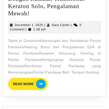
Keraton Solo, Pengalaman
Wisata
Mewah!
Relaksasi!
December
Gary
December 1, 2025
|
Gary Carter
|
0
Menikmati
1,
Carter
Comment
|
1:38 pm
Spa
2025
Table of ContentsKetenangan dan Keindahan Pantai
Dengan
PandawaHealing Sunyi dan Pengalaman Epik di
Ramuan
Pantai PandawaRasakan Sekarang: Healing di
Tradisional
Pantai PandawaMengungkap Rahasia Pantai
Keraton
PandawaMenikmati Pantai Pandawa yang
Solo,
MenenangkanPantai Pandawa Bali: Tempat Healing
Pengalaman
READ
READ MORE
Mewah!
MORE