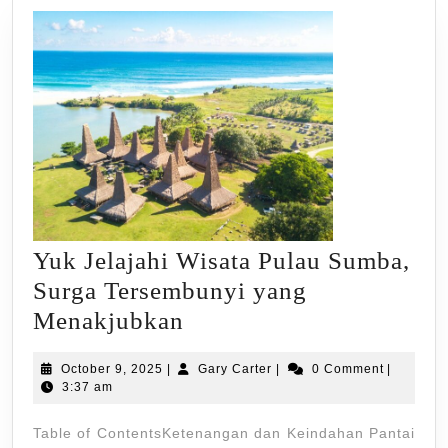
Yuk Jelajahi Wisata Pulau Sumba,
Surga Tersembunyi yang
Yuk
Menakjubkan
Jelajahi
October
Gary
October 9, 2025
|
Gary Carter
|
0 Comment
|
Wisata
9,
Carter
3:37 am
Pulau
2025
Table of ContentsKetenangan dan Keindahan Pantai
Sumba,