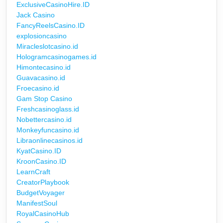
ExclusiveCasinoHire.ID
Jack Casino
FancyReelsCasino.ID
explosioncasino
Miracleslotcasino.id
Hologramcasinogames.id
Himontecasino.id
Guavacasino.id
Froecasino.id
Gam Stop Casino
Freshcasinoglass.id
Nobettercasino.id
Monkeyfuncasino.id
Libraonlinecasinos.id
KyatCasino.ID
KroonCasino.ID
LearnCraft
CreatorPlaybook
BudgetVoyager
ManifestSoul
RoyalCasinoHub