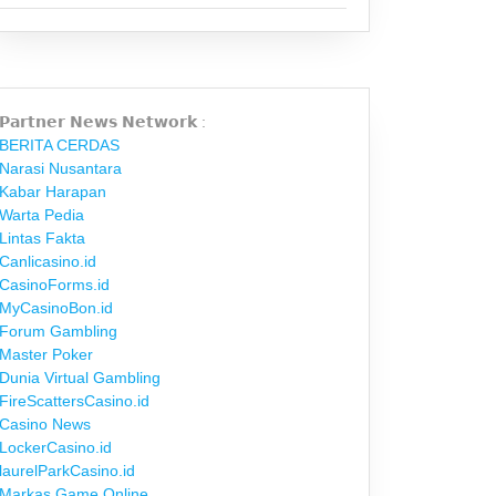
𝗣𝗮𝗿𝘁𝗻𝗲𝗿 𝗡𝗲𝘄𝘀 𝗡𝗲𝘁𝘄𝗼𝗿𝗸 :
BERITA CERDAS
Narasi Nusantara
Kabar Harapan
Warta Pedia
Lintas Fakta
Canlicasino.id
CasinoForms.id
MyCasinoBon.id
Forum Gambling
Master Poker
Dunia Virtual Gambling
FireScattersCasino.id
Casino News
LockerCasino.id
laurelParkCasino.id
Markas Game Online