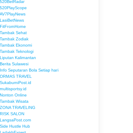
520BetRadar
520PlayScope
AV7PlayNews
LasiBetNews
FitFromHome
Tambak Sehat
Tambak Zodiak
Tambak Ekonomi
Tambak Teknologi
Liputan Kalimantan
Berita Sulawesi
Info Seputaran Bola Setiap hari
ORMAS TRAVEL
SukabumiPost.id
multisportsy.id
Nonton Online
Tambak Wisata
ZONA TRAVELING
RISK SALON
LangsaPost.com
Side Hustle Hub
LadakhExpert