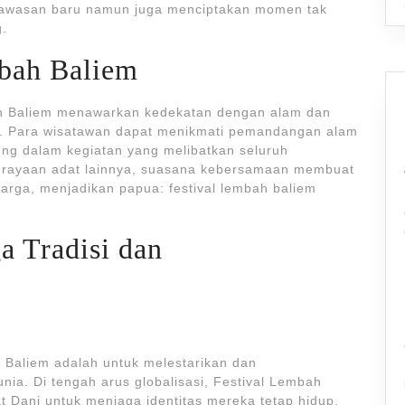
n wawasan baru namun juga menciptakan momen tak
g.
mbah Baliem
mbah Baliem menawarkan kedekatan dengan alam dan
s. Para wisatawan dapat menikmati pemandangan alam
sung dalam kegiatan yang melibatkan seluruh
erayaan adat lainnya, suasana kebersamaan membuat
erharga, menjadikan papua: festival lembah baliem
a Tradisi dan
h Baliem adalah untuk melestarikan dan
a. Di tengah arus globalisasi, Festival Lembah
t Dani untuk menjaga identitas mereka tetap hidup.