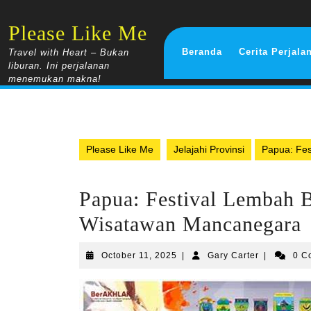
Skip
to
Please Like Me
content
Beranda
Cerita Perjala
Travel with Heart – Bukan
liburan. Ini perjalanan
menemukan makna!
Please Like Me
Jelajahi Provinsi
Papua: Fes
Papua: Festival Lembah 
Wisatawan Mancanegara
October
Gary
October 11, 2025
|
Gary Carter
|
0 C
11,
Carter
2025