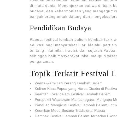
Dengan pelaksanaan tahunan, festival ini tu
di mata dunia. Menunjukkan bahwa di balik 
budaya, dan keharmonisan yang mengagumkan
banyak orang untuk datang dan mengeksploras
Pendidikan Budaya
Papua: festival lembah baliem kembali tarik
edukasi bagi masyarakat luar. Melalui partisi
tentang nilai-nilai, tradisi, dan sejarah Papu
sehingga baik masyarakat lokal maupun wisa
pengalaman.
Topik Terkait Festival
Warna-warni Tari Perang Lembah Baliem
Kuliner Khas Papua yang Harus Dicoba di Festiv
Kearifan Lokal dalam Festival Lembah Baliem
Perspektif Wisatawan Mancanegara: Mengapa M
Panduan Mengikuti Festival Lembah Baliem untu
Keunikan Mode Busana Tradisional Papua
Dampak Festival Lembah Baliem Terhadap Ekon