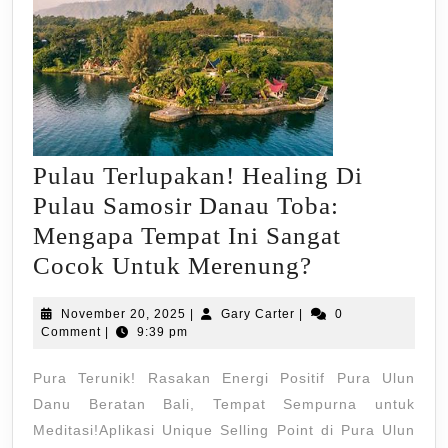
Pulau Terlupakan! Healing Di
Pulau Samosir Danau Toba:
Mengapa Tempat Ini Sangat
Pulau
Cocok Untuk Merenung?
Terlupakan!
November
Gary
November 20, 2025
|
Gary Carter
|
0
Healing
20,
Carter
Comment
|
9:39 pm
Di
2025
Pura Terunik! Rasakan Energi Positif Pura Ulun
Pulau
Danu Beratan Bali, Tempat Sempurna untuk
Samosir
Meditasi!Aplikasi Unique Selling Point di Pura Ulun
Danau