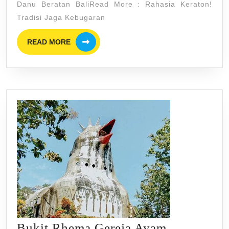
Danu Beratan BaliRead More : Rahasia Keraton!
Toba:
Tradisi Jaga Kebugaran
Mengapa
READ
Tempat
READ MORE
MORE
Ini
Sangat
Cocok
Untuk
Merenung?
Bukit Rhema Gereja Ayam