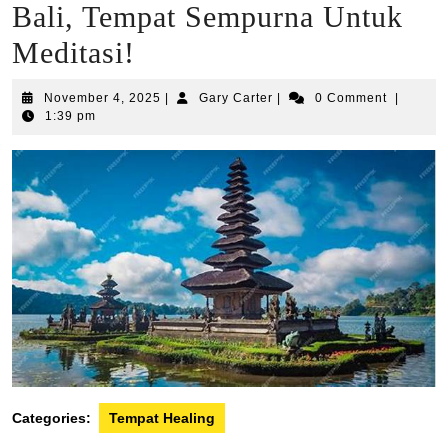
Bali, Tempat Sempurna Untuk
Meditasi!
November
Gary
November 4, 2025
|
Gary Carter
|
0 Comment
|
4,
Carter
1:39 pm
2025
Categories:
Tempat Healing