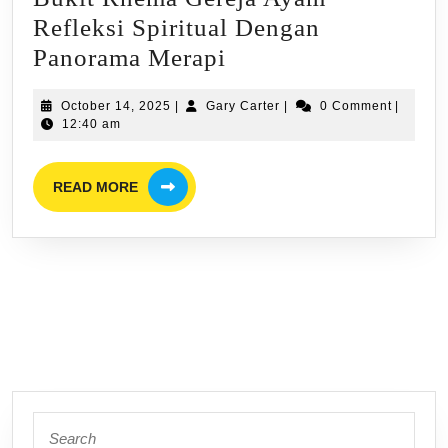
Refleksi Spiritual Dengan
Bukit
Panorama Merapi
Rhema
October
Gary
October 14, 2025
|
Gary Carter
|
0 Comment
|
Gereja
14,
Carter
12:40 am
Ayam
2025
Refleksi
READ
READ MORE
MORE
Spiritual
Dengan
Panorama
Merapi
Search
for: