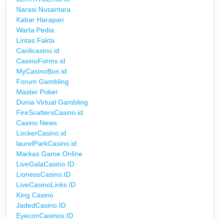
Narasi Nusantara
Kabar Harapan
Warta Pedia
Lintas Fakta
Canlicasino.id
CasinoForms.id
MyCasinoBon.id
Forum Gambling
Master Poker
Dunia Virtual Gambling
FireScattersCasino.id
Casino News
LockerCasino.id
laurelParkCasino.id
Markas Game Online
LiveGalaCasino.ID
LionessCasino.ID
LiveCasinoLinks.ID
King Casino
JadedCasino.ID
EyeconCasinos.ID