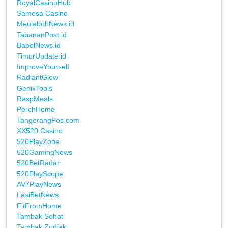
RoyalCasinoHub
Samosa Casino
MeulabohNews.id
TabananPost.id
BabelNews.id
TimurUpdate.id
ImproveYourself
RadiantGlow
GenixTools
RaspMeals
PerchHome
TangerangPos.com
XX520 Casino
520PlayZone
520GamingNews
520BetRadar
520PlayScope
AV7PlayNews
LasiBetNews
FitFromHome
Tambak Sehat
Tambak Zodiak