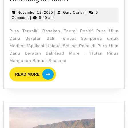
Healing
November
Gary
November 12, 2025
|
Gary Carter
|
0
Terbaik!
12,
Carter
Comment
|
5:40 am
Kenapa
2025
Pura Terunik! Rasakan Energi Positif Pura Ulun
Gili
Danu Beratan Bali, Tempat Sempurna untuk
Trawangan
Meditasi!Aplikasi Unique Selling Point di Pura Ulun
Jadi
Danu Beratan BaliRead More : Hutan Pinus
Pilihan
Mangunan Bantul: Suasana
Utama
READ
Traveler
READ MORE
MORE
Untuk
Mencari
Ketenangan
Batin?