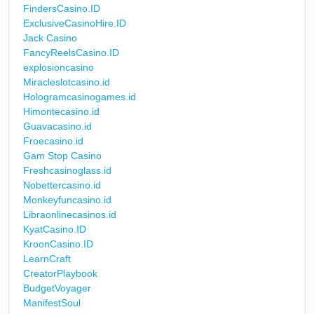
FindersCasino.ID
ExclusiveCasinoHire.ID
Jack Casino
FancyReelsCasino.ID
explosioncasino
Miracleslotcasino.id
Hologramcasinogames.id
Himontecasino.id
Guavacasino.id
Froecasino.id
Gam Stop Casino
Freshcasinoglass.id
Nobettercasino.id
Monkeyfuncasino.id
Libraonlinecasinos.id
KyatCasino.ID
KroonCasino.ID
LearnCraft
CreatorPlaybook
BudgetVoyager
ManifestSoul