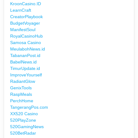
KroonCasino.ID
LearnCraft
CreatorPlaybook
BudgetVoyager
ManifestSoul
RoyalCasinoHub
Samosa Casino
MeulabohNews.id
TabananPost.id
BabelNews.id
TimurUpdate.id
ImproveYourself
RadiantGlow
GenixTools
RaspMeals
PerchHome
TangerangPos.com
XX520 Casino
520PlayZone
520GamingNews
520BetRadar