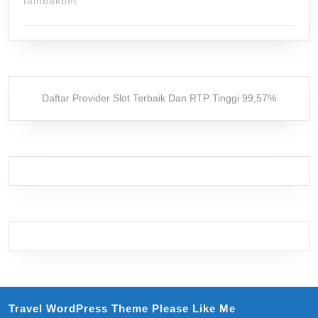
tambakbet
Daftar Provider Slot Terbaik Dan RTP Tinggi 99,57%
Travel WordPress Theme
Please Like Me