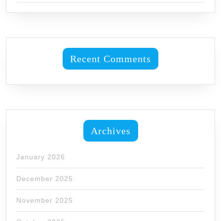
Recent Comments
Archives
January 2026
December 2025
November 2025