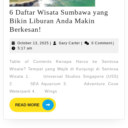
6 Daftar Wisata Sumbawa yang
Bikin Liburan Anda Makin
6
Berkesan!
Daftar
October
Gary
October 13, 2025
|
Gary Carter
|
0 Comment
|
Wisata
13,
Carter
5:17 am
Sumbawa
2025
Table of Contents Kenapa Harus ke Sentosa
yang
Wisata? Tempat yang Wajib di Kunjungi di Sentosa
Bikin
Wisata 1. Universal Studios Singapore (USS)
Liburan
2. SEA Aquarium 3. Adventure Cove
Anda
Waterpark 4. Wings
Makin
READ
Berkesan!
READ MORE
MORE