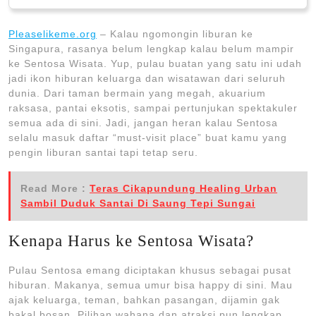
Pleaselikeme.org
– Kalau ngomongin liburan ke
Singapura, rasanya belum lengkap kalau belum mampir
ke Sentosa Wisata. Yup, pulau buatan yang satu ini udah
jadi ikon hiburan keluarga dan wisatawan dari seluruh
dunia. Dari taman bermain yang megah, akuarium
raksasa, pantai eksotis, sampai pertunjukan spektakuler
semua ada di sini. Jadi, jangan heran kalau Sentosa
selalu masuk daftar “must-visit place” buat kamu yang
pengin liburan santai tapi tetap seru.
Read More :
Teras Cikapundung Healing Urban
Sambil Duduk Santai Di Saung Tepi Sungai
Kenapa Harus ke Sentosa Wisata?
Pulau Sentosa emang diciptakan khusus sebagai pusat
hiburan. Makanya, semua umur bisa happy di sini. Mau
ajak keluarga, teman, bahkan pasangan, dijamin gak
bakal bosan. Pilihan wahana dan atraksi pun lengkap