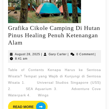
Grafika Cikole Camping Di Hutan
Pinus Healing Penuh Ketenangan
Grafika
Alam
Cikole
August
Gary
August 28, 2025
|
Gary Carter
|
0 Comment
|
Camping
28,
Carter
8:41 am
Di
2025
Table of Contents Kenapa Harus ke Sentosa
Hutan
Wisata? Tempat yang Wajib di Kunjungi di Sentosa
Pinus
Wisata 1. Universal Studios Singapore (USS)
Healing
2. SEA Aquarium 3. Adventure Cove
Penuh
Waterpark 4. Wings
Ketenangan
READ
Alam
READ MORE