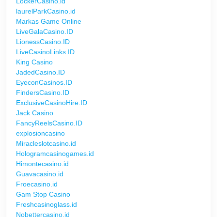
LockerCasino.id
laurelParkCasino.id
Markas Game Online
LiveGalaCasino.ID
LionessCasino.ID
LiveCasinoLinks.ID
King Casino
JadedCasino.ID
EyeconCasinos.ID
FindersCasino.ID
ExclusiveCasinoHire.ID
Jack Casino
FancyReelsCasino.ID
explosioncasino
Miracleslotcasino.id
Hologramcasinogames.id
Himontecasino.id
Guavacasino.id
Froecasino.id
Gam Stop Casino
Freshcasinoglass.id
Nobettercasino.id