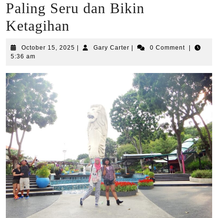
Paling Seru dan Bikin
Ketagihan
October
Gary
October 15, 2025
|
Gary Carter
|
0 Comment
|
15,
Carter
5:36 am
2025