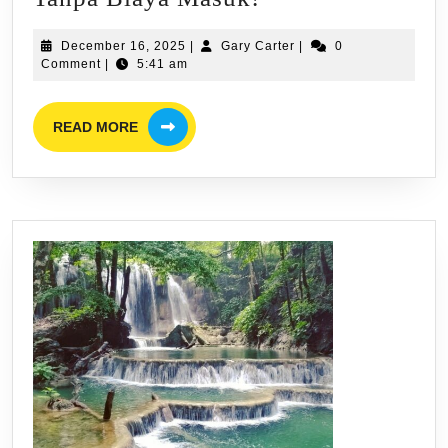
Healing
December
Gary
December 16, 2025
|
Gary Carter
|
0
Murah!
16,
Carter
Comment
|
5:41 am
Mengunjungi
2025
Campuhan
READ
READ MORE
MORE
Ridge
Walk
Ubud
Saat
Matahari
Terbit,
Tanpa
Biaya
Masuk!