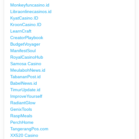
Monkeyfuncasino.id
Libraonlinecasinos.id
KyatCasino.ID
KroonCasino.ID
LearnCraft
CreatorPlaybook
BudgetVoyager
ManifestSoul
RoyalCasinoHub
Samosa Casino
MeulabohNews.id
TabananPost.id
BabelNews.id
TimurUpdate.id
ImproveYourself
RadiantGlow
GenixTools
RaspMeals
PerchHome
TangerangPos.com
XX520 Casino