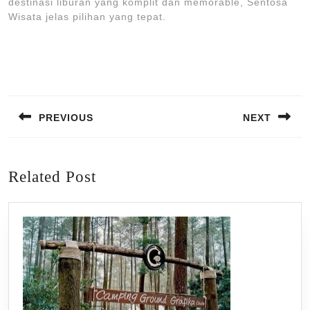
destinasi liburan yang komplit dan memorable, Sentosa
Wisata jelas pilihan yang tepat.
Post
navigation
PREVIOUS
NEXT
Previous
Next
post:
post:
Related Post