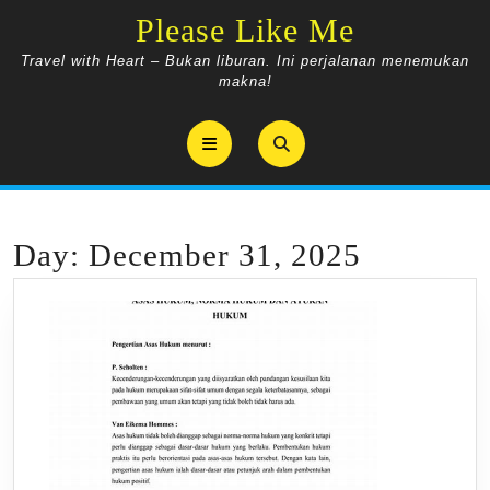
Skip
Please Like Me
to
content
Travel with Heart – Bukan liburan. Ini perjalanan menemukan
makna!
Open
Button
Day:
December 31, 2025