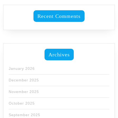
Recent Comments
Archives
January 2026
December 2025
November 2025
October 2025
September 2025