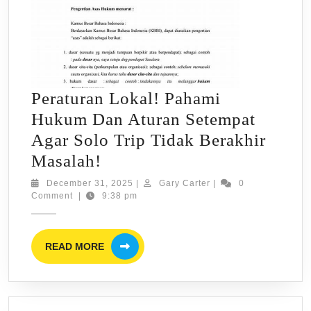
Peraturan Lokal! Pahami
Hukum Dan Aturan Setempat
Agar Solo Trip Tidak Berakhir
Peraturan
Masalah!
Lokal!
December
Gary
December 31, 2025
|
Gary Carter
|
0
31,
Carter
Comment
|
9:38 pm
Pahami
2025
Hukum
Dan
READ
READ MORE
MORE
Aturan
Setempat
Agar