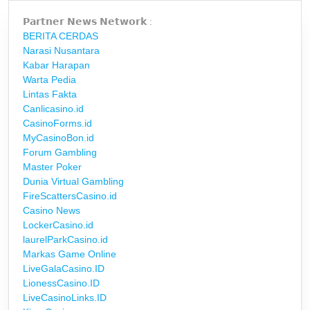
𝗣𝗮𝗿𝘁𝗻𝗲𝗿 𝗡𝗲𝘄𝘀 𝗡𝗲𝘁𝘄𝗼𝗿𝗸 :
BERITA CERDAS
Narasi Nusantara
Kabar Harapan
Warta Pedia
Lintas Fakta
Canlicasino.id
CasinoForms.id
MyCasinoBon.id
Forum Gambling
Master Poker
Dunia Virtual Gambling
FireScattersCasino.id
Casino News
LockerCasino.id
laurelParkCasino.id
Markas Game Online
LiveGalaCasino.ID
LionessCasino.ID
LiveCasinoLinks.ID