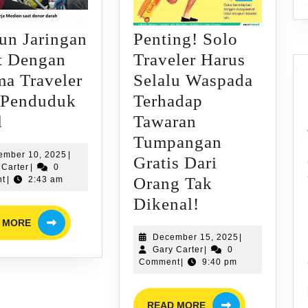
un Jaringan
Penting! Solo
t Dengan
Traveler Harus
ma Traveler
Selalu Waspada
 Penduduk
Terhadap
Bangun
l
Tawaran
Jaringan
Tumpangan
September
ember 10, 2025
|
Cepat
Gratis Dari
Gary
10,
 Carter
|
0
Dengan
Carter
2025
Orang Tak
t
|
2:43 am
Sesama
Penting!
Dikenal!
READ
Traveler
Solo
 MORE
MORE
December
December 15, 2025
|
Atau
Traveler
Gary
15,
Gary Carter
|
0
Penduduk
Harus
Carter
2025
Comment
|
9:40 pm
Lokal
Selalu
READ
Waspada
READ MORE