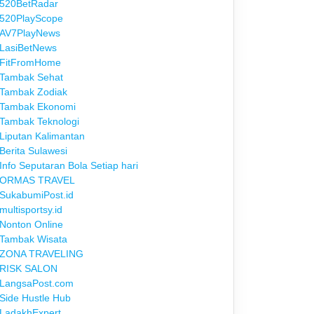
520BetRadar
520PlayScope
AV7PlayNews
LasiBetNews
FitFromHome
Tambak Sehat
Tambak Zodiak
Tambak Ekonomi
Tambak Teknologi
Liputan Kalimantan
Berita Sulawesi
Info Seputaran Bola Setiap hari
ORMAS TRAVEL
SukabumiPost.id
multisportsy.id
Nonton Online
Tambak Wisata
ZONA TRAVELING
RISK SALON
LangsaPost.com
Side Hustle Hub
LadakhExpert