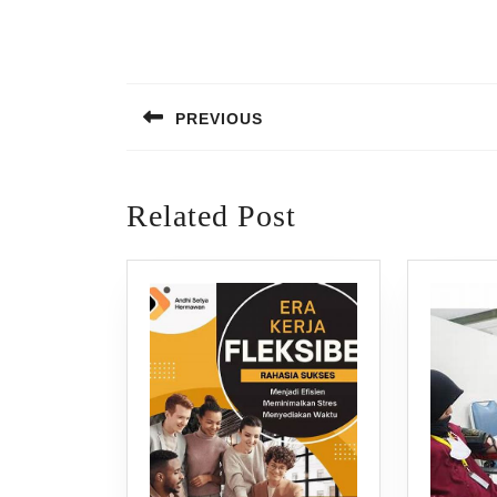
Post
navigation
PREVIOUS
Previous
post:
Related Post