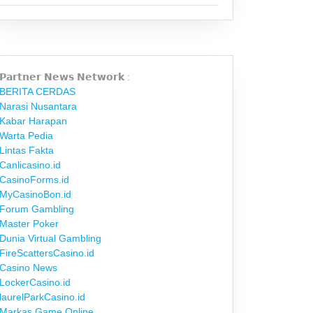
𝗣𝗮𝗿𝘁𝗻𝗲𝗿 𝗡𝗲𝘄𝘀 𝗡𝗲𝘁𝘄𝗼𝗿𝗸 :
BERITA CERDAS
Narasi Nusantara
Kabar Harapan
Warta Pedia
Lintas Fakta
Canlicasino.id
CasinoForms.id
MyCasinoBon.id
Forum Gambling
Master Poker
Dunia Virtual Gambling
FireScattersCasino.id
Casino News
LockerCasino.id
laurelParkCasino.id
Markas Game Online