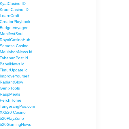
KyatCasino.ID
KroonCasino.ID
LearnCraft
CreatorPlaybook
BudgetVoyager
ManifestSoul
RoyalCasinoHub
Samosa Casino
MeulabohNews.id
TabananPost.id
BabelNews.id
TimurUpdate.id
ImproveYourself
RadiantGlow
GenixTools
RaspMeals
PerchHome
TangerangPos.com
XX520 Casino
520PlayZone
520GamingNews