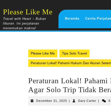
Skip
to
Please Like Me
content
Beranda
Cerita Perjala
Travel with Heart – Bukan
liburan. Ini perjalanan
menemukan makna!
Please Like Me
Tips Solo Travel
Peraturan Lokal! Pahami Hukum Dan Aturan Setemp
Peraturan Lokal! Pahami
Agar Solo Trip Tidak Ber
December
Gary
December 31, 2025
|
Gary Carter
|
0
31,
Carter
2025