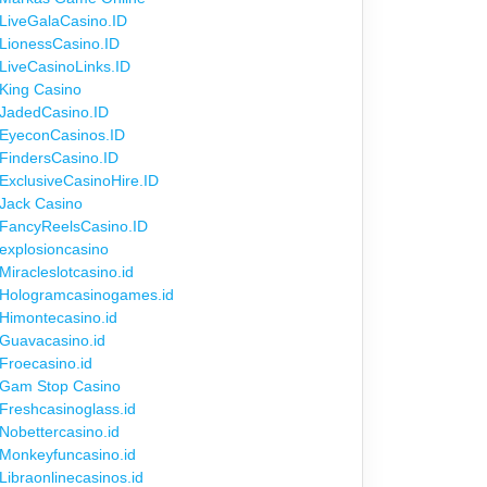
LiveGalaCasino.ID
LionessCasino.ID
LiveCasinoLinks.ID
King Casino
JadedCasino.ID
EyeconCasinos.ID
FindersCasino.ID
ExclusiveCasinoHire.ID
Jack Casino
FancyReelsCasino.ID
explosioncasino
Miracleslotcasino.id
Hologramcasinogames.id
Himontecasino.id
Guavacasino.id
Froecasino.id
Gam Stop Casino
Freshcasinoglass.id
Nobettercasino.id
Monkeyfuncasino.id
Libraonlinecasinos.id