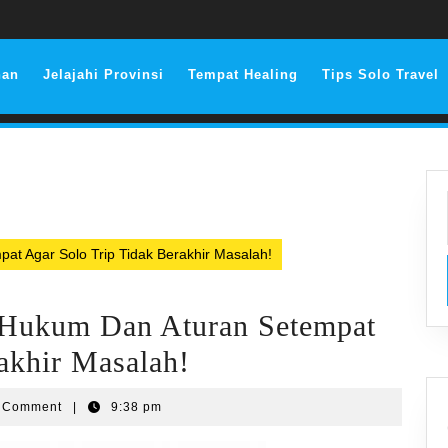
nan
Jelajahi Provinsi
Tempat Healing
Tips Solo Travel
at Agar Solo Trip Tidak Berakhir Masalah!
 Hukum Dan Aturan Setempat
akhir Masalah!
 Comment
|
9:38 pm