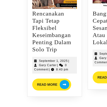
Rencanakan
Bang
Tapi Tetap
Cepa
Fleksibel
Sesa
Keseimbangan
Atau
Penting Dalam
Loka
Rencanakan
Solo Trip
Sept
Tapi
Gary
September
September 1, 2025
|
Tetap
Commen
Gary
1,
Gary Carter
|
0
Fleksibel
Carter
2025
Comment
|
8:40 pm
Keseimbangan
READ
READ
Penting
READ MORE
MORE
Dalam
Solo
Trip